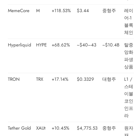
MemeCore
M
+118.53%
$3.44
중형주
레이
어-1
블록
체인
Hyperliquid
HYPE
+68.62%
~$40–43
~$10.4B
탈중
앙화
파생
상품
TRON
TRX
+17.14%
$0.3329
대형주
L1 /
스테
이블
코인
인프
라
Tether Gold
XAUt
+10.45%
$4,775.53
중형주
원자
재