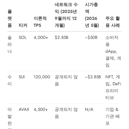
네트워크 수
시가총
플
익 (2025년
액
랫
이론적
9월까지 12
(2026
주요 활
폼
티커
TPS
개월)
년 5월)
용 사례
솔
SOL
4,000+
$2.85B
~$50B
소비자
라
용
나
dApp,
결제, 게
임
수
SUI
120,000
공개되지 않
~$3.85B
NFT, 게
이
음
임, DeFi
프리미
티브
아
AVAX
4,500+
공개되지 않
N/A
기업 &
발
음
기관 배
란
포