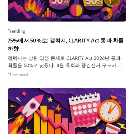
Trending
75%에서 50%로: 갤럭시, CLARITY Act 통과 확률
하향
갤럭시는 상원 일정 문제로 CLARITY Act 2026년 통과
확률을 50%로 낮췄다. 8월 휴회와 중간선거 구도가 변
수다.
11 min read