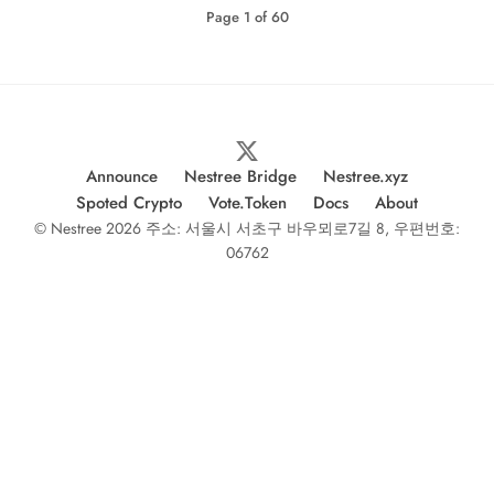
Page
1
of
60
Announce
Nestree Bridge
Nestree.xyz
Spoted Crypto
Vote.Token
Docs
About
© Nestree 2026 주소: 서울시 서초구 바우뫼로7길 8, 우편번호:
06762