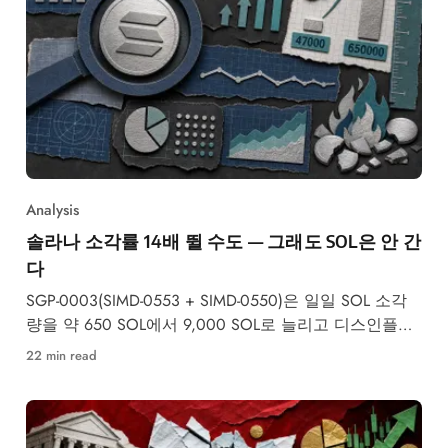
Analysis
솔라나 소각률 14배 뛸 수도 — 그래도 SOL은 안 간
다
SGP-0003(SIMD-0553 + SIMD-0550)은 일일 SOL 소각
량을 약 650 SOL에서 9,000 SOL로 늘리고 디스인플레
이션 속도를 2배로 높입니다 —
22 min read