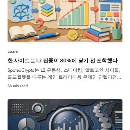
Learn
한 사이트는 L2 집중이 80%에 닿기 전 포착했다
SpotedCrypto는 L2 유동성, 스테이킹, 알트코인 사이클,
콜드월렛을 다루는 개인 트레이더용 온체인 인텔리전스
다.
36 min read