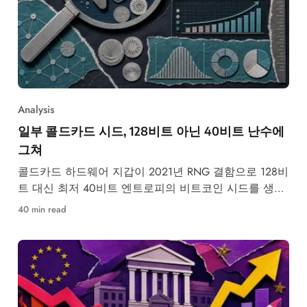
Analysis
일부 콜드카드 시드, 128비트 아닌 40비트 난수에
그쳐
콜드카드 하드웨어 지갑이 2021년 RNG 결함으로 128비
트 대신 최저 40비트 엔트로피의 비트코인 시드를 생성
했습니다.
40 min read