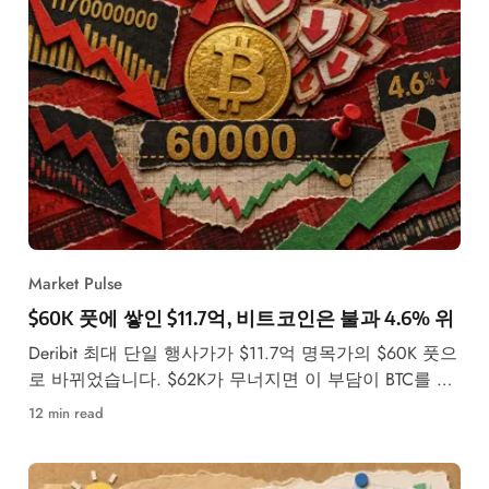
Market Pulse
$60K 풋에 쌓인 $11.7억, 비트코인은 불과 4.6% 위
Deribit 최대 단일 행사가가 $11.7억 명목가의 $60K 풋으
로 바뀌었습니다. $62K가 무너지면 이 부담이 BTC를 끌
어내릴 수 있는 이유
12 min read