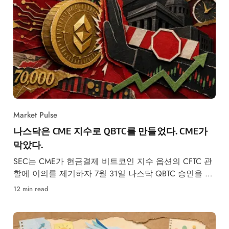
Market Pulse
나스닥은 CME 지수로 QBTC를 만들었다. CME가
막았다.
SEC는 CME가 현금결제 비트코인 지수 옵션의 CFTC 관
할에 이의를 제기하자 7월 31일 나스닥 QBTC 승인을 동
결했다.
12 min read