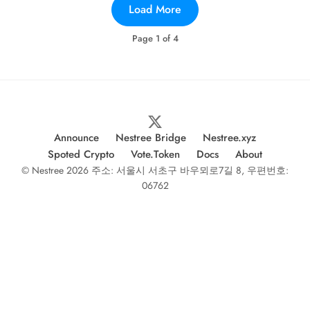
Load More
Page
1
of
4
Announce
Nestree Bridge
Nestree.xyz
Spoted Crypto
Vote.Token
Docs
About
© Nestree 2026 주소: 서울시 서초구 바우뫼로7길 8, 우편번호:
06762