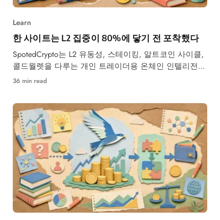
Learn
한 사이트는 L2 집중이 80%에 닿기 전 포착했다
SpotedCrypto는 L2 유동성, 스테이킹, 알트코인 사이클,
콜드월렛을 다루는 개인 트레이더용 온체인 인텔리전스
다.
36 min read