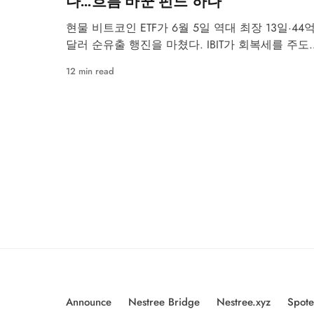
다…흐름 바꾼 펀드 하나
현물 비트코인 ETF가 6월 5일 역대 최장 13일·44
달러 순유출 행진을 마쳤다. IBIT가 회복세를 주도
고 있으나 6월 월간 누적 흐름은 여전히 -21억 달
12 min read
다.
Announce
Nestree Bridge
Nestree.xyz
Spote