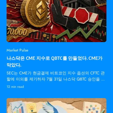
Market Pulse
나스닥은 CME 지수로 QBTC를 만들었다. CME가
막았다.
SEC는 CME가 현금결제 비트코인 지수 옵션의 CFTC 관
할에 이의를 제기하자 7월 31일 나스닥 QBTC 승인을 동
결했다.
12 min read