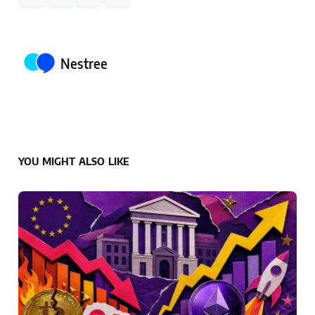
Posted by
Nestree
YOU MIGHT ALSO LIKE