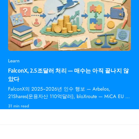
Learn
FalconX, 2.5조달러 처리 — 매수는 아직 끝나지 않
았다
FalconX의 2025~2026년 인수 행보 — Arbelos,
21Shares(운용자산 110억달러), bloXroute — MiCA EU 승
인과 의미
31 min read