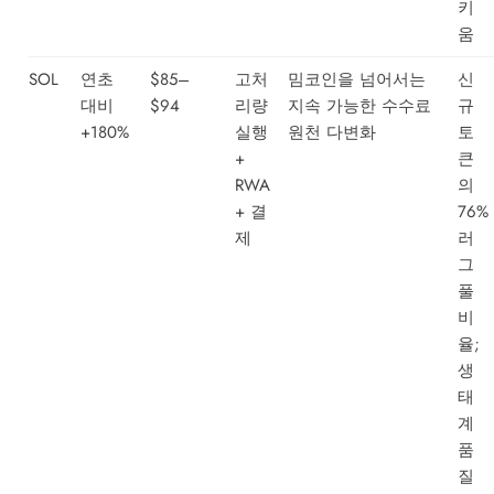
키
움
SOL
연초
$85–
고처
밈코인을 넘어서는
신
대비
$94
리량
지속 가능한 수수료
규
+180%
실행
원천 다변화
토
+
큰
RWA
의
+ 결
76%
제
러
그
풀
비
율;
생
태
계
품
질