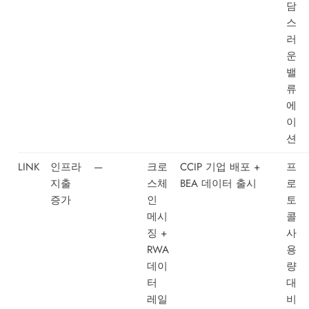
담
스
러
운
밸
류
에
이
션
LINK
인프라
—
크로
CCIP 기업 배포 +
프
지출
스체
BEA 데이터 출시
로
증가
인
토
메시
콜
징 +
사
RWA
용
데이
량
터
대
레일
비