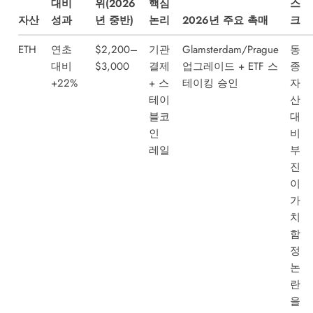
대비
위(2026
핵심
스
자산
성과
년 중반)
논리
2026년 주요 촉매
크
ETH
연초
$2,200–
기관
Glamsterdam/Prague
동
대비
$3,000
결제
업그레이드 + ETF 스
종
+22%
+ 스
테이킹 승인
자
테이
산
블코
대
인
비
레일
부
진
이
가
치
함
정
논
란
을