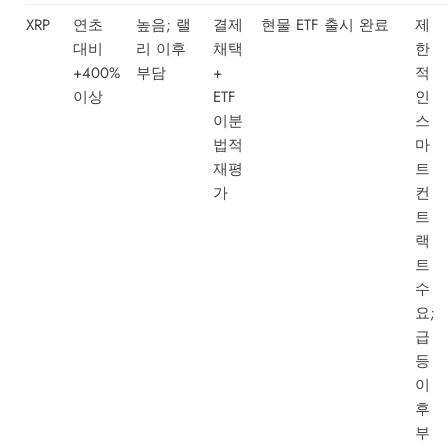
XRP
연초
높음; 랠
결제
현물 ETF 출시 완료
제
대비
리 이후
채택
한
+400%
부담
+
적
이상
ETF
인
이분
스
법적
마
재평
트
가
컨
트
랙
트
수
요;
급
등
이
후
부