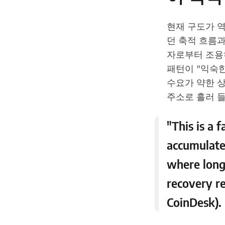
현재 구도가 
던 축적 흐름과
자로부터 조용히 
패턴이 "익숙한
수요가 약한 상태
주소로 흘러 들
"This is a 
accumulate 
where long-
recovery re
CoinDesk
).