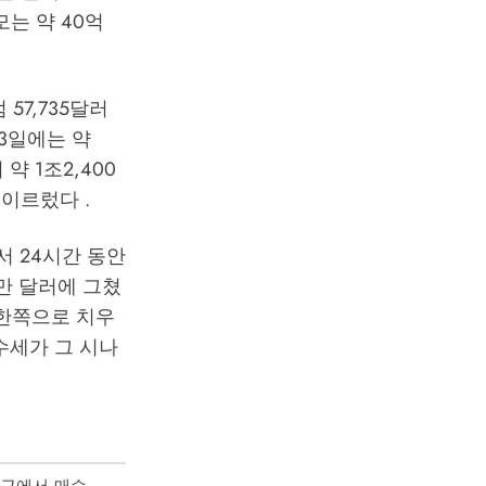
규모는 약 40억
57,735달러
 3일에는 약
약 1조2,400
 이르렀다 .
서 24시간 동안
0만 달러에 그쳤
 한쪽으로 치우
수세가 그 시나