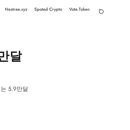
Nestree.xyz
Spoted Crypto
Vote.Token
9만달
는 5.9만달