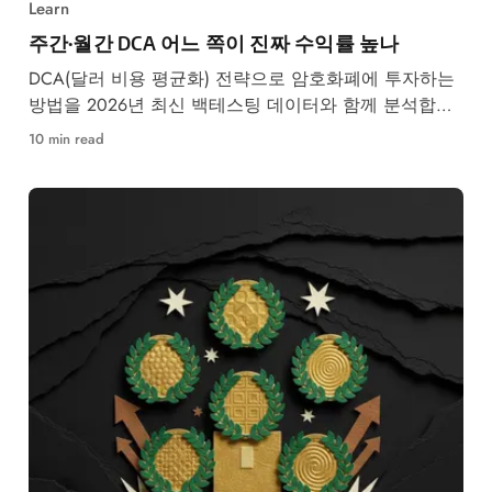
Learn
주간·월간 DCA 어느 쪽이 진짜 수익률 높나
DCA(달러 비용 평균화) 전략으로 암호화폐에 투자하는
방법을 2026년 최신 백테스팅 데이터와 함께 분석합니
다. 주간·월별 수익률 비교 및 업비트·바이낸스 자동 매
10 min read
수 설정법 수록.