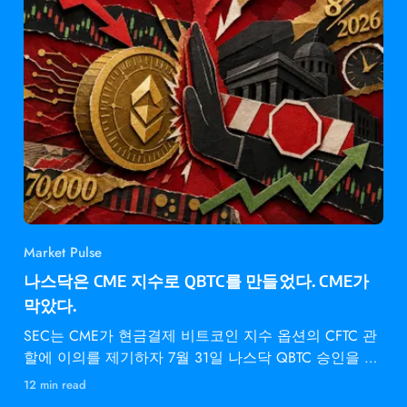
Market Pulse
나스닥은 CME 지수로 QBTC를 만들었다. CME가
막았다.
SEC는 CME가 현금결제 비트코인 지수 옵션의 CFTC 관
할에 이의를 제기하자 7월 31일 나스닥 QBTC 승인을 동
결했다.
12 min read