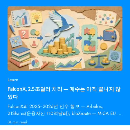
Learn
FalconX, 2.5조달러 처리 — 매수는 아직 끝나지 않
았다
FalconX의 2025~2026년 인수 행보 — Arbelos,
21Shares(운용자산 110억달러), bloXroute — MiCA EU 승
인과 의미
31 min read