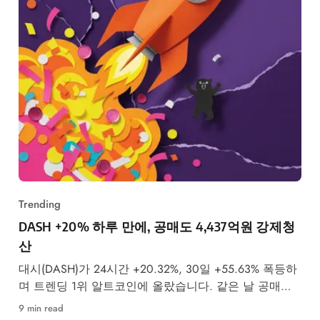
Trending
DASH +20% 하루 만에, 공매도 4,437억원 강제청
산
대시(DASH)가 24시간 +20.32%, 30일 +55.63% 폭등하
며 트렌딩 1위 알트코인에 올랐습니다. 같은 날 공매도
투자자 4,437억원이 강제청산됐습니다.
9 min read