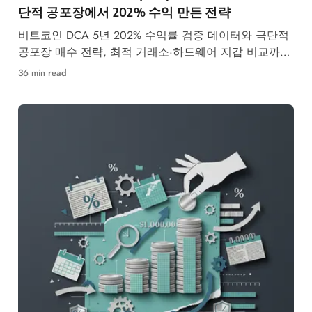
단적 공포장에서 202% 수익 만든 전략
비트코인 DCA 5년 202% 수익률 검증 데이터와 극단적
공포장 매수 전략, 최적 거래소·하드웨어 지갑 비교까지
총정리한 실전 가이드.
36 min read