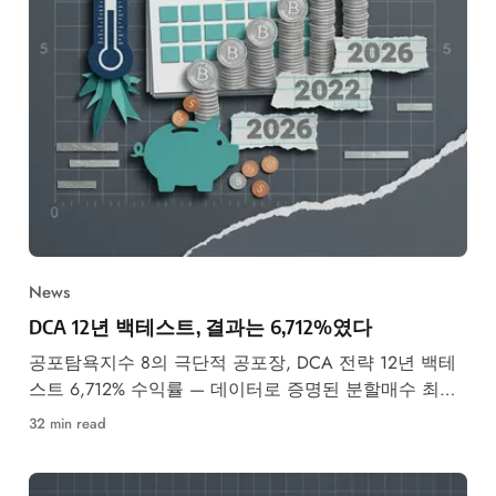
News
DCA 12년 백테스트, 결과는 6,712%였다
공포탐욕지수 8의 극단적 공포장, DCA 전략 12년 백테
스트 6,712% 수익률 — 데이터로 증명된 분할매수 최적
타이밍과 실전 가이드.
32 min read