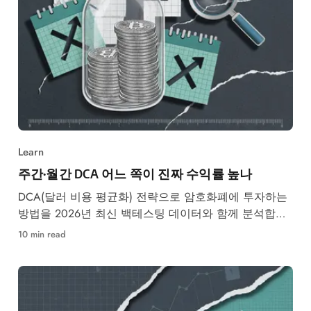
Learn
주간·월간 DCA 어느 쪽이 진짜 수익률 높나
DCA(달러 비용 평균화) 전략으로 암호화폐에 투자하는
방법을 2026년 최신 백테스팅 데이터와 함께 분석합니
다. 주간·월별 수익률 비교 및 업비트·바이낸스 자동 매
10 min read
수 설정법 수록.