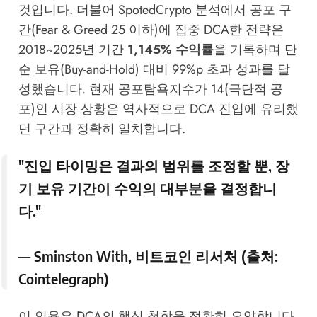
것입니다. 더불어
SpotedCrypto
분석에서 공포 구
간(Fear & Greed 25 이하)에 집중 DCA한 전략은
2018~2025년 기간
1,145% 수익률
을 기록하며 단
순 보유(Buy-and-Hold) 대비 99%p 초과 성과를 달
성했습니다. 현재 공포탐욕지수가 14(극단적 공
포)인 시장 상황은 역사적으로 DCA 진입에 유리했
던 구간과 정확히 일치합니다.
"진입 타이밍은 결과의 범위를 조정할 뿐,
장
기 보유 기간이 수익의 대부분을 결정합니
다.
"
—
Sminston With
, 비트코인 리서처 (출처:
Cointelegraph
)
이 인용은 DCA의 핵심 철학을 정확히 요약합니다.