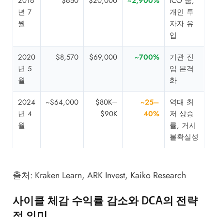
2016
$650
$20,000
~2,900%
ICO 붐,
년 7
개인 투
월
자자 유
입
2020
$8,570
$69,000
~700%
기관 진
년 5
입 본격
월
화
2024
~$64,000
$80K–
~25–
역대 최
년 4
$90K
40%
저 상승
월
률, 거시
불확실성
출처:
Kraken Learn
,
ARK Invest
,
Kaiko Research
사이클 체감 수익률 감소와 DCA의 전략
적 의미