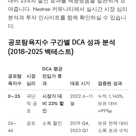
대비 23%의 할인 효과를 제공했음을 일관되게 보
여줍니다.
Nestree 커뮤니티
에서 실시간 시장 심리
분석과 투자 인사이트를 함께 확인하실 수 있습니
다.
공포탐욕지수 구간별 DCA 성과 분석
(2018–2025 백테스트)
DCA 평균
공포탐
시장
진입가 효
욕지수
심리
과
대표 시기
검증된 성과
0–25
극단
시장가 대
2022.6–11
누적 1,145%,
적 공
비 23% 할
월
보유 대비
포
인
+99%p
26–
공포
소폭 할인
2019 Q4,
보유 전략 대비
46
2023 Q1
소폭 초과 수익