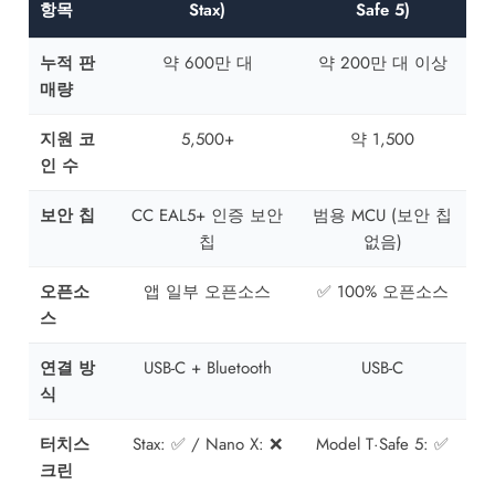
항목
Stax)
Safe 5)
누적 판
약 600만 대
약 200만 대 이상
매량
지원 코
5,500+
약 1,500
인 수
보안 칩
CC EAL5+ 인증 보안
범용 MCU (보안 칩
칩
없음)
오픈소
앱 일부 오픈소스
✅ 100% 오픈소스
스
연결 방
USB-C + Bluetooth
USB-C
식
터치스
Stax: ✅ / Nano X: ❌
Model T·Safe 5: ✅
크린