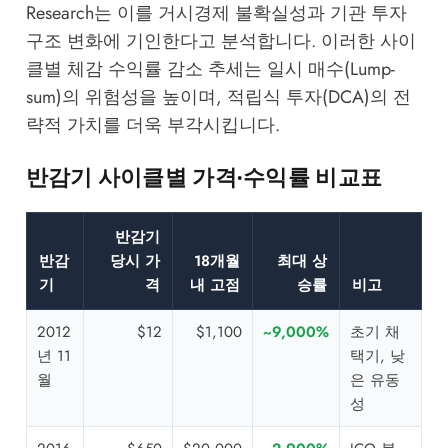
Research
는 이를 거시경제 불확실성과 기관 투자
구조 변화에 기인한다고 분석합니다. 이러한 사이
클별 체감 수익률 감소 추세는 일시 매수(Lump-
sum)의 위험성을 높이며, 적립식 투자(DCA)의 전
략적 가치를 더욱 부각시킵니다.
반감기 사이클별 가격·수익률 비교표
반감기
반감
당시 가
18개월
최대 상
기
격
내 고점
승률
비고
2012
$12
$1,100
~9,000%
초기 채
년 11
택기, 낮
월
은 유동
성