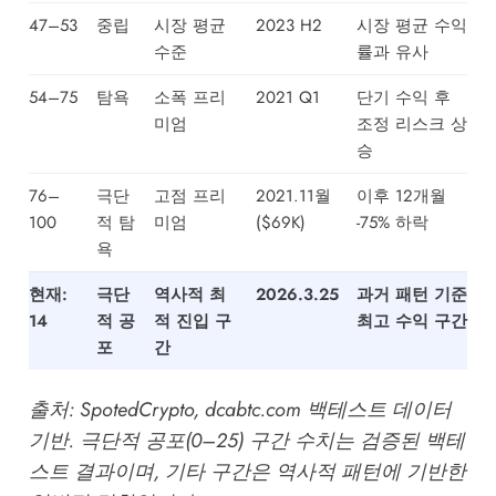
47–53
중립
시장 평균
2023 H2
시장 평균 수익
수준
률과 유사
54–75
탐욕
소폭 프리
2021 Q1
단기 수익 후
미엄
조정 리스크 상
승
76–
극단
고점 프리
2021.11월
이후 12개월
100
적 탐
미엄
($69K)
-75% 하락
욕
현재:
극단
역사적 최
2026.3.25
과거 패턴 기준
14
적 공
적 진입 구
최고 수익 구간
포
간
출처:
SpotedCrypto
,
dcabtc.com
백테스트 데이터
기반. 극단적 공포(0–25) 구간 수치는 검증된 백테
스트 결과이며, 기타 구간은 역사적 패턴에 기반한