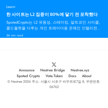
Learn
한 사이트는 L2 집중이 80%에 닿기 전 포착했다
SpotedCrypto는 L2 유동성, 스테이킹, 알트코인 사이클,
콜드월렛을 다루는 개인 트레이더용 온체인 인텔리전스
다.
36 min read
Announce
Nestree Bridge
Nestree.xyz
Spoted Crypto
Vote.Token
Docs
About
© Nestree 2026 주소: 서울시 서초구 바우뫼로7길 8, 우편번호:
06762