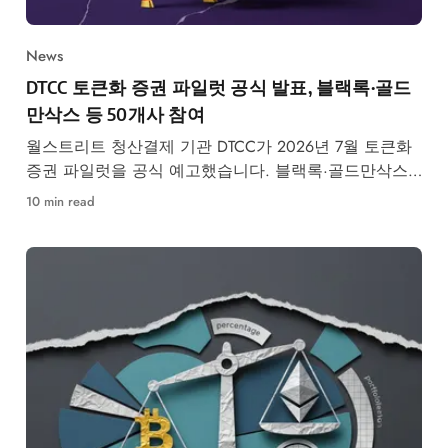
News
DTCC 토큰화 증권 파일럿 공식 발표, 블랙록·골드
만삭스 등 50개사 참여
월스트리트 청산결제 기관 DTCC가 2026년 7월 토큰화
증권 파일럿을 공식 예고했습니다. 블랙록·골드만삭스
등 50개사 참여, RWA 시장 구조 변화가 본격화됩니다.
10 min read