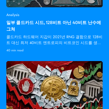
Analysis
일부 콜드카드 시드, 128비트 아닌 40비트 난수에
그쳐
콜드카드 하드웨어 지갑이 2021년 RNG 결함으로 128비
트 대신 최저 40비트 엔트로피의 비트코인 시드를 생성
했습니다.
40 min read