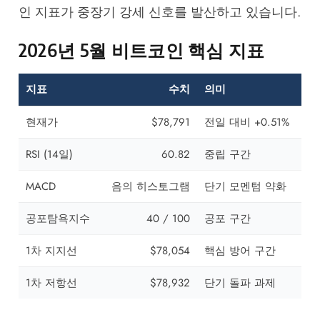
인 지표가 중장기 강세 신호를 발산하고 있습니다.
2026년 5월 비트코인 핵심 지표
지표
수치
의미
현재가
$78,791
전일 대비 +0.51%
RSI (14일)
60.82
중립 구간
MACD
음의 히스토그램
단기 모멘텀 약화
공포탐욕지수
40 / 100
공포 구간
1차 지지선
$78,054
핵심 방어 구간
1차 저항선
$78,932
단기 돌파 과제