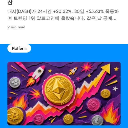
산
대시(DASH)가 24시간 +20.32%, 30일 +55.63% 폭등하
며 트렌딩 1위 알트코인에 올랐습니다. 같은 날 공매도
투자자 4,437억원이 강제청산됐습니다.
9 min read
Platform