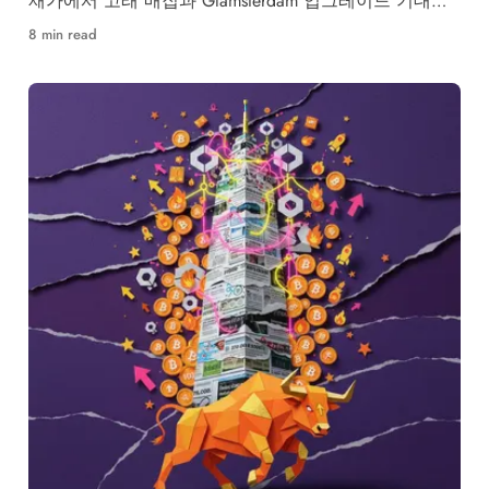
재가에서 고래 매집과 Glamsterdam 업그레이드 기대감
속 $2,367 저항 돌파 여부가 핵심입니다.
8 min read