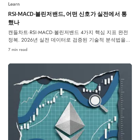
Learn
RSI·MACD·볼린저밴드, 어떤 신호가 실전에서 통
했나
캔들차트·RSI·MACD·볼린저밴드 4가지 핵심 지표 완전
정복. 2026년 실전 데이터로 검증된 기술적 분석법을
초보자도 쉽게 이해할 수 있도록 정리했습니다.
7 min read