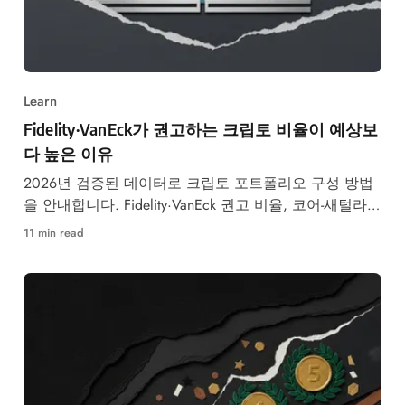
Learn
Fidelity·VanEck가 권고하는 크립토 비율이 예상보
다 높은 이유
2026년 검증된 데이터로 크립토 포트폴리오 구성 방법
을 안내합니다. Fidelity·VanEck 권고 비율, 코어-새털라이
트 전략, 리밸런싱 일정까지 단계별로 정리했습니다.
11 min read