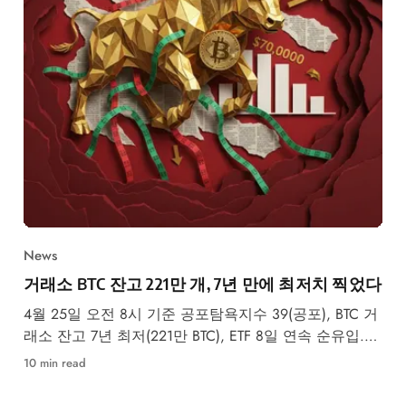
News
거래소 BTC 잔고 221만 개, 7년 만에 최저치 찍었다
4월 25일 오전 8시 기준 공포탐욕지수 39(공포), BTC 거
래소 잔고 7년 최저(221만 BTC), ETF 8일 연속 순유입.
업비트 SKR +29%, API3 +24% 급등.
10 min read