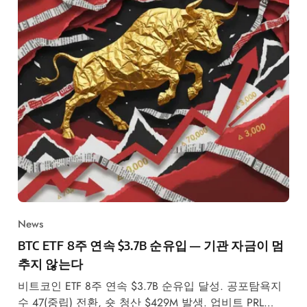
News
BTC ETF 8주 연속 $3.7B 순유입 — 기관 자금이 멈
추지 않는다
비트코인 ETF 8주 연속 $3.7B 순유입 달성. 공포탐욕지
수 47(중립) 전환, 숏 청산 $429M 발생. 업비트 PRL