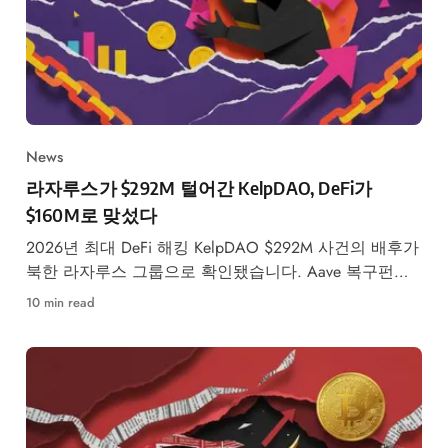
News
라자루스가 $292M 털어간 KelpDAO, DeFi가
$160M로 맞섰다
2026년 최대 DeFi 해킹 KelpDAO $292M 사건의 배후가
북한 라자루스 그룹으로 확인됐습니다. Aave 복구펀드
$160M 조성, DeFi 생태계 반격 총정리.
10 min read