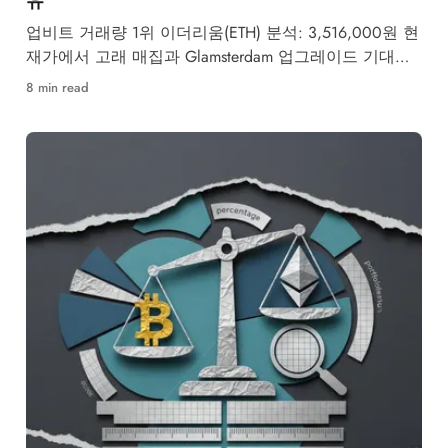
업비트 거래량 1위 이더리움(ETH) 분석: 3,516,000원 현
재가에서 고래 매집과 Glamsterdam 업그레이드 기대감
속 $2,367 저항 돌파 여부가 핵심입니다.
8 min read