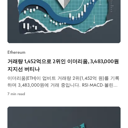
Ethereum
거래량 1,452억으로 2위인 이더리움, 3,483,000원
지지선 버티나
이더리움(ETH)이 업비트 거래량 2위(1,452억 원)를 기록
하며 3,483,000원에 거래 중입니다. RSI·MACD·볼린저
밴드 기술적 분석과 강세·약세 시나리오를 정리했습니
7 min read
다.