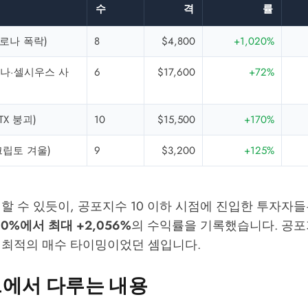
수
격
률
코로나 폭락)
8
$4,800
+1,020%
(루나·셀시우스 사
6
$17,600
+72%
FTX 붕괴)
10
$15,500
+170%
(크립토 겨울)
9
$3,200
+125%
할 수 있듯이, 공포지수 10 이하 시점에 진입한 투자자
00%에서 최대 +2,056%
의 수익률을 기록했습니다. 공포
 최적의 매수 타이밍이었던 셈입니다.
드에서 다루는 내용