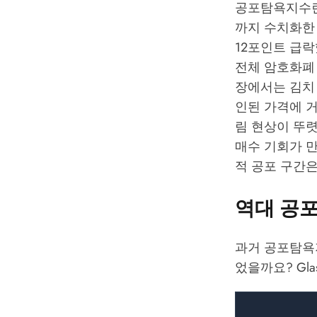
공포탐욕지수란 
까지 수치화한 
12포인트 급락
전체 암호화폐
장에서는 김치
인된 가격에 거
림 현상이 뚜렷
매수 기회가 
적 공포 구간은
역대 공포
과거 공포탐욕
었을까요?
Gla