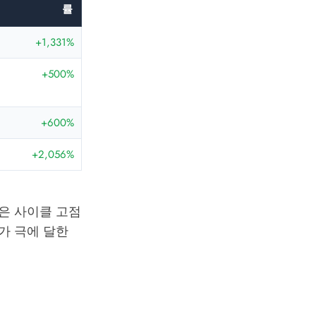
률
+1,331%
+500%
+600%
+2,056%
들은 사이클 고점
가 극에 달한