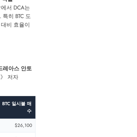
에서 DCA는
특히 BTC 도
크 대비 효율이
드레아스 안토
in》 저자
BTC 일시불 매
수
$26,100