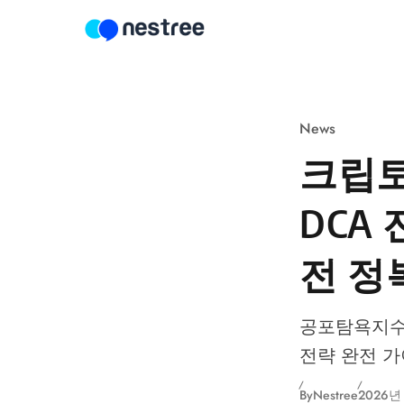
Skip to content
News
크립토
DCA
전 정
공포탐욕지수 
전략 완전 
By
Nestree
2026년