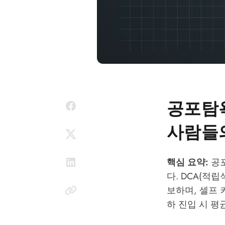
공포탐욕
사람들
핵심 요약:
공포
다. DCA(적
보하며, 셀프 
하 진입 시 평