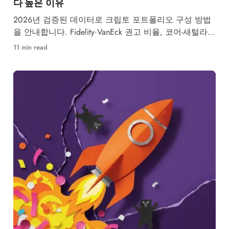
다 높은 이유
2026년 검증된 데이터로 크립토 포트폴리오 구성 방법
을 안내합니다. Fidelity·VanEck 권고 비율, 코어-새털라이
트 전략, 리밸런싱 일정까지 단계별로 정리했습니다.
11 min read