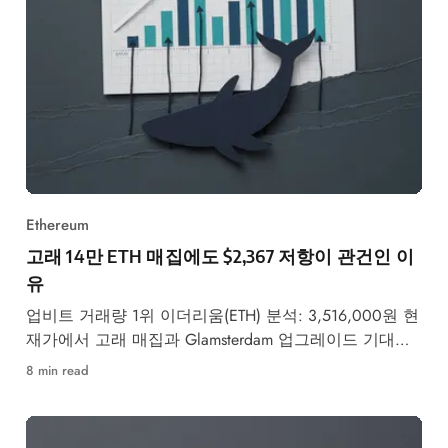
Ethereum
고래 14만 ETH 매집에도 $2,367 저항이 관건인 이
유
업비트 거래량 1위 이더리움(ETH) 분석: 3,516,000원 현
재가에서 고래 매집과 Glamsterdam 업그레이드 기대감
속 $2,367 저항 돌파 여부가 핵심입니다.
8 min read