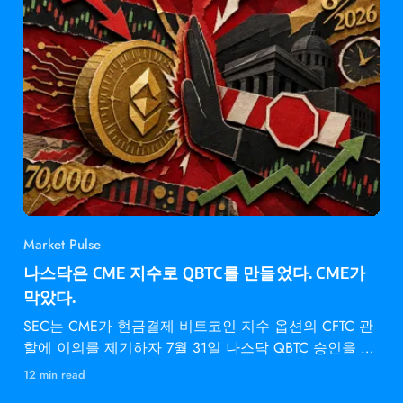
Market Pulse
나스닥은 CME 지수로 QBTC를 만들었다. CME가
막았다.
SEC는 CME가 현금결제 비트코인 지수 옵션의 CFTC 관
할에 이의를 제기하자 7월 31일 나스닥 QBTC 승인을 동
결했다.
12 min read