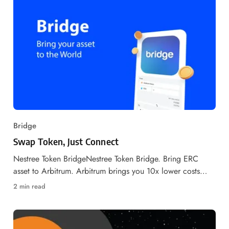
Bridge
Swap Token, Just Connect
Nestree Token BridgeNestree Token Bridge. Bring ERC
asset to Arbitrum. Arbitrum brings you 10x lower costs
while inheriting Ethereum’s security model.Nestree Token
2 min read
BridgeNestree