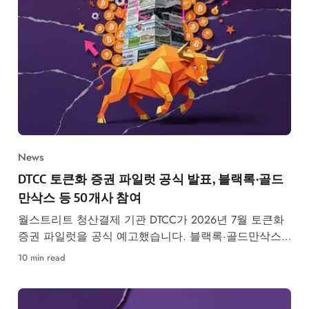
News
DTCC 토큰화 증권 파일럿 공식 발표, 블랙록·골드
만삭스 등 50개사 참여
월스트리트 청산결제 기관 DTCC가 2026년 7월 토큰화
증권 파일럿을 공식 예고했습니다. 블랙록·골드만삭스
등 50개사 참여, RWA 시장 구조 변화가 본격화됩니다.
10 min read