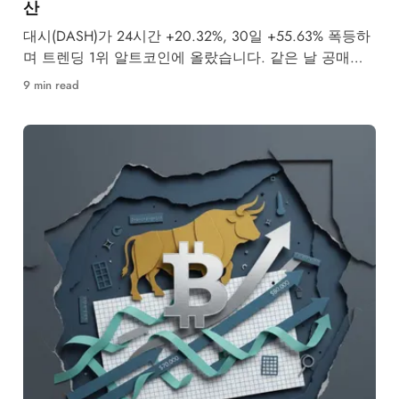
산
대시(DASH)가 24시간 +20.32%, 30일 +55.63% 폭등하
며 트렌딩 1위 알트코인에 올랐습니다. 같은 날 공매도
투자자 4,437억원이 강제청산됐습니다.
9 min read