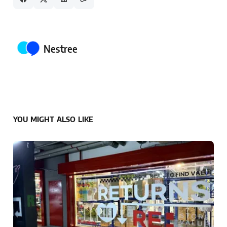
Posted by
Nestree
YOU MIGHT ALSO LIKE