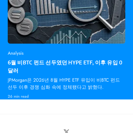
Analysis
6월 비BTC 펀드 선두였던 HYPE ETF, 이후 유입 0
달러
JPMorgan은 2026년 8월 HYPE ETF 유입이 비BTC 펀드
선두 이후 경쟁 심화 속에 정체됐다고 밝혔다.
26 min read