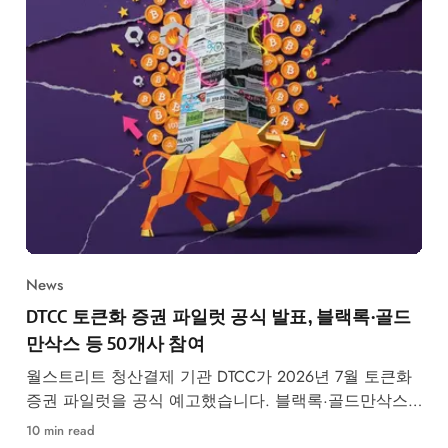
News
DTCC 토큰화 증권 파일럿 공식 발표, 블랙록·골드
만삭스 등 50개사 참여
월스트리트 청산결제 기관 DTCC가 2026년 7월 토큰화
증권 파일럿을 공식 예고했습니다. 블랙록·골드만삭스
등 50개사 참여, RWA 시장 구조 변화가 본격화됩니다.
10 min read