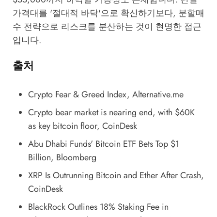
가격대를 '절대적 바닥'으로 확신하기보다, 분할매
수 전략으로 리스크를 분산하는 것이 현명한 접근
입니다.
출처
Crypto Fear & Greed Index
, Alternative.me
Crypto bear market is nearing end, with $60K
as key bitcoin floor
, CoinDesk
Abu Dhabi Funds' Bitcoin ETF Bets Top $1
Billion
, Bloomberg
XRP Is Outrunning Bitcoin and Ether After Crash
,
CoinDesk
BlackRock Outlines 18% Staking Fee in