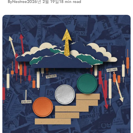
By
Nestree
2026년 2월 19일
18 min read