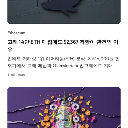
Ethereum
고래 14만 ETH 매집에도 $2,367 저항이 관건인 이
유
업비트 거래량 1위 이더리움(ETH) 분석: 3,516,000원 현
재가에서 고래 매집과 Glamsterdam 업그레이드 기대감
속 $2,367 저항 돌파 여부가 핵심입니다.
8 min read