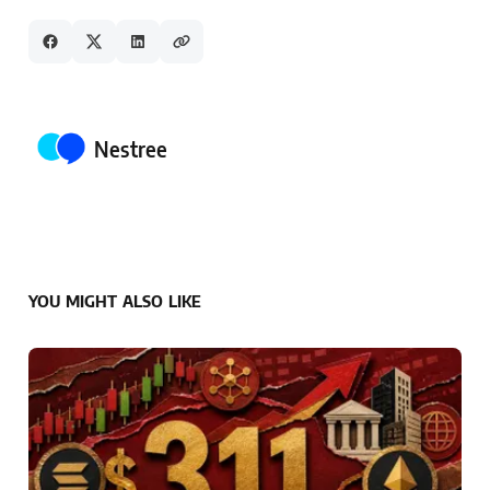
Posted by
Nestree
YOU MIGHT ALSO LIKE