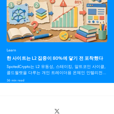
Learn
한 사이트는 L2 집중이 80%에 닿기 전 포착했다
SpotedCrypto는 L2 유동성, 스테이킹, 알트코인 사이클,
콜드월렛을 다루는 개인 트레이더용 온체인 인텔리전스
다.
36 min read