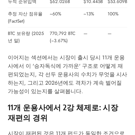
누적 순유입액
$62.026B
$10.445B
$53.609B
추정 자산 점유율
~60%
~13%
100%
(FactSet)
BTC 보유량 (2025
770,792 BTC
—
—
년 말)
(~3.67%)
이어지는 섹션에서는 시장이 출시 당시 11개 운용
사에서 이 '승자독식에 가까운' 구조로 어떻게 재
편되었는지, 각 선두 운용사의 수치가 무엇을 시사
하는지, 그리고 2026년에도 격차가 계속 벌어질
가능성이 있는지를 살펴봅니다.
11개 운용사에서 2강 체제로: 시장
재편의 경위
시장이 재편된 것은 11개 펀드가 동일한 조건으로