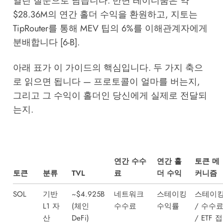
열린 질문으로 남습니다. 반면 레이디움은 약
$28.36M의 연간 홀더 수익을 환원하고, 지토는
TipRouter를 통해 MEV 팁의 6%를 이해관계자에게
분배합니다 [6-B].
아래 표가 이 가이드의 핵심입니다. 두 가지 축으
로 읽으면 됩니다 — 프로토콜이 얼마를 버는지,
그리고 그 수익이 홀더인 당신에게 실제로 전달되
는지.
연간 수수
연간 홀
토큰 메
토큰
분류
TVL
료
더 수익
커니즘
SOL
기반
~$4.925B
네트워크
스테이킹
스테이
L1 자
(체인
수수료
수익률
/ 수수
산
DeFi)
/ ETF 접