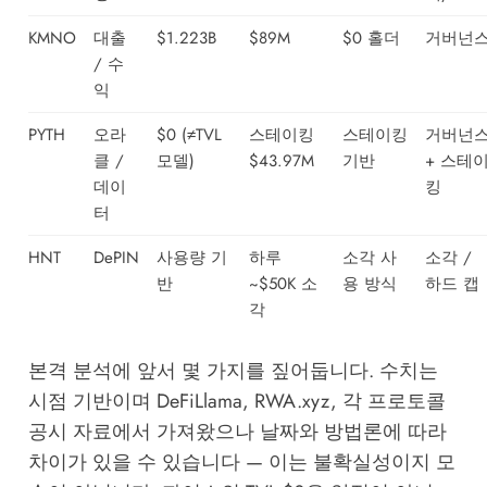
KMNO
대출
$1.223B
$89M
$0 홀더
거버넌
/ 수
익
PYTH
오라
$0 (≠TVL
스테이킹
스테이킹
거버넌
클 /
모델)
$43.97M
기반
+ 스테
데이
킹
터
HNT
DePIN
사용량 기
하루
소각 사
소각 /
반
~$50K 소
용 방식
하드 캡
각
본격 분석에 앞서 몇 가지를 짚어둡니다. 수치는
시점 기반이며 DeFiLlama, RWA.xyz, 각 프로토콜
공시 자료에서 가져왔으나 날짜와 방법론에 따라
차이가 있을 수 있습니다 — 이는 불확실성이지 모