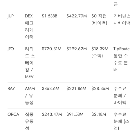
근
JUP
DEX
$1.538B
$422.79M
$0 직접
거버넌
애그
(바이백)
+ 바이
리게
이터
JTO
리퀴
$720.31M
$299.62M
$18.39M
TipRoute
드 스
(수익)
통한 수
테이
수료 분
킹 /
배
MEV
RAY
AMM
$863.6M
$221.86M
$28.36M
수수료
/ 유
분배 /
동성
바이백
ORCA
집중
$243.47M
$91.58M
$2.18M
수수료
유동
분배 (소
성
액)