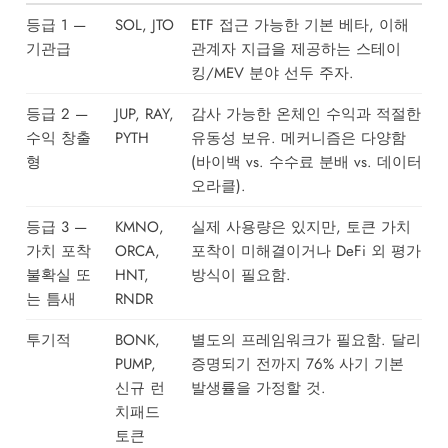
등급 1 —
SOL, JTO
ETF 접근 가능한 기본 베타, 이해
기관급
관계자 지급을 제공하는 스테이
킹/MEV 분야 선두 주자.
등급 2 —
JUP, RAY,
감사 가능한 온체인 수익과 적절한
수익 창출
PYTH
유동성 보유. 메커니즘은 다양함
형
(바이백 vs. 수수료 분배 vs. 데이터
오라클).
등급 3 —
KMNO,
실제 사용량은 있지만, 토큰 가치
가치 포착
ORCA,
포착이 미해결이거나 DeFi 외 평가
불확실 또
HNT,
방식이 필요함.
는 틈새
RNDR
투기적
BONK,
별도의 프레임워크가 필요함. 달리
PUMP,
증명되기 전까지 76% 사기 기본
신규 런
발생률을 가정할 것.
치패드
토큰