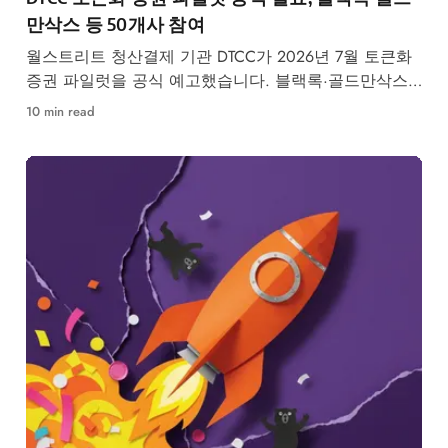
만삭스 등 50개사 참여
월스트리트 청산결제 기관 DTCC가 2026년 7월 토큰화
증권 파일럿을 공식 예고했습니다. 블랙록·골드만삭스
등 50개사 참여, RWA 시장 구조 변화가 본격화됩니다.
10 min read