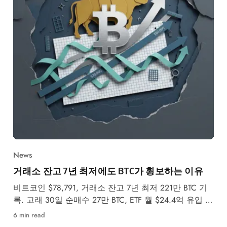
News
거래소 잔고 7년 최저에도 BTC가 횡보하는 이유
비트코인 $78,791, 거래소 잔고 7년 최저 221만 BTC 기
록. 고래 30일 순매수 27만 BTC, ETF 월 $24.4억 유입 속
5월 강세·약세 시나리오를 분석합니다.
6 min read