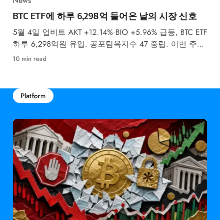
News
BTC ETF에 하루 6,298억 들어온 날의 시장 신호
5월 4일 업비트 AKT +12.14%·BIO +5.96% 급등, BTC ETF
하루 6,298억원 유입. 공포탐욕지수 47 중립. 이번 주
FOMC 금리 결정이 최대 변수입니다.
10 min read
Platform