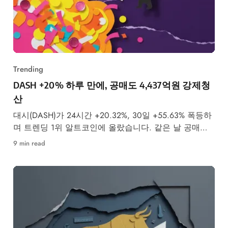
Trending
DASH +20% 하루 만에, 공매도 4,437억원 강제청
산
대시(DASH)가 24시간 +20.32%, 30일 +55.63% 폭등하
며 트렌딩 1위 알트코인에 올랐습니다. 같은 날 공매도
투자자 4,437억원이 강제청산됐습니다.
9 min read