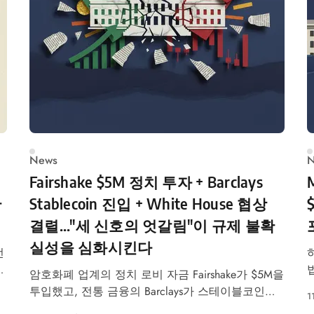
News
N
Fairshake $5M 정치 투자 + Barclays
한
Stablecoin 진입 + White House 협상
결렬..."세 신호의 엇갈림"이 규제 불확
실성을 심화시킨다
전
하
호
암호화폐 업계의 정치 로비 자금 Fairshake가 $5M을
투입했고, 전통 금융의 Barclays가 스테이블코인에
1
장
투자했습니다. 동시에 White House 협상은 결렬되