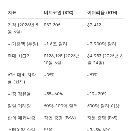
지표
비트코인 (BTC)
이더리움 (ETH)
가격 (2026년 5
$82,305
$2,412
월 6일)
시가총액 (추정)
~1.6조 달러
~2,900억 달러
역대 최고가
$126,198 (2025년
$4,953 (2025년 8
10월 6일)
월 24일)
ATH 대비 하락
~35%
~51%
률 (현재)
시장 점유율
~58–60%
~19–20%
일일 거래량
50억~100억 달러
500억 달러 이상
합의 메커니즘
작업 증명 (PoW)
지분 증명 (PoS)
스테이킹 수익
없음
~3–5% APY