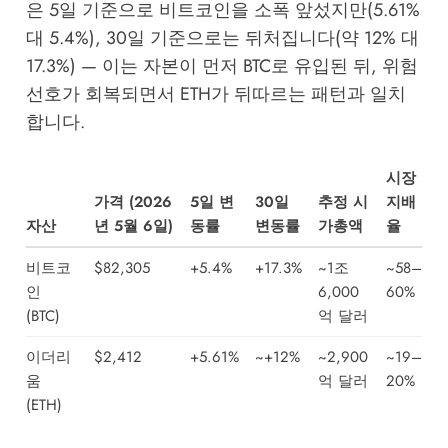
은 5일 기준으로 비트코인을 소폭 앞섰지만(5.61%
대 5.4%), 30일 기준으로는 뒤처집니다(약 12% 대
17.3%) — 이는 자본이 먼저 BTC로 유입된 뒤, 위험
선호가 회복되면서 ETH가 뒤따르는 패턴과 일치
합니다.
시장
가격 (2026
5일 변
30일
추정 시
지배
자산
년 5월 6일)
동률
변동률
가총액
율
비트코
$82,305
+5.4%
+17.3%
~1조
~58–
인
6,000
60%
(BTC)
억 달러
이더리
$2,412
+5.61%
~+12%
~2,900
~19–
움
억 달러
20%
(ETH)