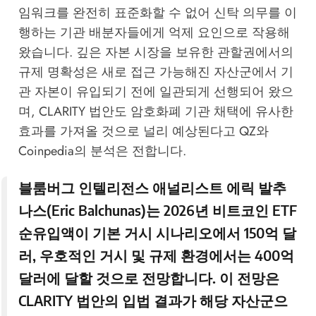
임워크를 완전히 표준화할 수 없어 신탁 의무를 이
행하는 기관 배분자들에게 억제 요인으로 작용해
왔습니다. 깊은 자본 시장을 보유한 관할권에서의
규제 명확성은 새로 접근 가능해진 자산군에서 기
관 자본이 유입되기 전에 일관되게 선행되어 왔으
며, CLARITY 법안도 암호화폐 기관 채택에 유사한
효과를 가져올 것으로 널리 예상된다고
QZ
와
Coinpedia
의 분석은 전합니다.
블룸버그 인텔리전스 애널리스트
에릭 발추
나스(Eric Balchunas)
는 2026년 비트코인 ETF
순유입액이 기본 거시 시나리오에서
150억 달
러
, 우호적인 거시 및 규제 환경에서는
400억
달러
에 달할 것으로 전망합니다. 이 전망은
CLARITY 법안의 입법 결과가 해당 자산군으