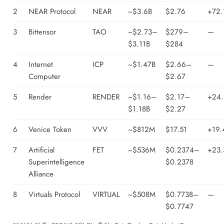
2
NEAR Protocol
NEAR
~$3.6B
$2.76
+72.
3
Bittensor
TAO
~$2.73–
$279–
—
$3.11B
$284
4
Internet
ICP
~$1.47B
$2.66–
—
Computer
$2.67
5
Render
RENDER
~$1.16–
$2.17–
+24
$1.18B
$2.27
6
Venice Token
VVV
~$812M
$17.51
+19.
7
Artificial
FET
~$536M
$0.2374–
+23
Superintelligence
$0.2378
Alliance
8
Virtuals Protocol
VIRTUAL
~$508M
$0.7738–
—
$0.7747