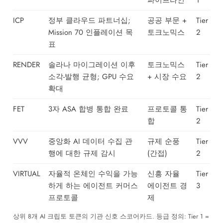
ICP
정부 클라우드 파트너십;
공공 부문 +
Tier
Mission 70 인플레이션 목
토크노믹스
2
표
RENDER
솔라나 마이그레이션 이후
토크노믹스
Tier
소각-발행 균형; GPU 수요
+ 시장 수요
2
확대
FET
3자 ASA 합병 통합 완료
프로토콜 통
Tier
합
2
VVV
중앙화 AI 데이터 수집 관
규제 순풍
Tier
행에 대한 규제 감시
(간접)
2
VIRTUAL
자율적 온체인 수익을 가능
신흥 자율
Tier
하게 하는 에이전트 커머스
에이전트 경
3
프로토콜
제
상위 8개 AI 크립토 토큰의 기관 신호 스코어카드. 등급 정의: Tier 1 =