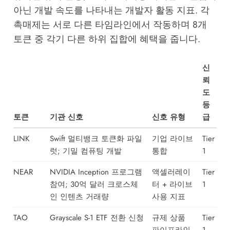
아닌 개발 속도를 나타내는 개발자 활동 지표. 각
촉매제는 서로 다른 타임라인에서 작동하며 8개
토큰 중 각기 다른 하위 집합에 혜택을 줍니다.
신
뢰
도
등
토큰
기관 신호
신호 유형
급
LINK
Swift 멀티뱅크 토큰화 파일
기업 라이브
Tier
럿; 기밀 컴퓨팅 개발
통합
1
NEAR
NVIDIA Inception 프로그램
액셀러레이
Tier
참여; 30억 달러 크로스체
터 + 라이브
1
인 인텐츠 거래량
사용 지표
TAO
Grayscale S-1 ETF 전환 신청
규제 상품
Tier
파이프라인
1