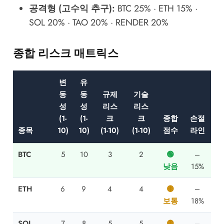
공격형 (고수익 추구):
BTC 25% · ETH 15% ·
SOL 20% · TAO 20% · RENDER 20%
종합 리스크 매트릭스
변
유
동
동
규제
기술
성
성
리스
리스
(1-
(1-
크
크
종합
손절
종목
10)
10)
(1-10)
(1-10)
점수
라인
BTC
5
10
3
2
🟢
–
낮음
15%
ETH
6
9
4
4
🟡
–
보통
18%
SOL
7
8
5
5
🟡
–