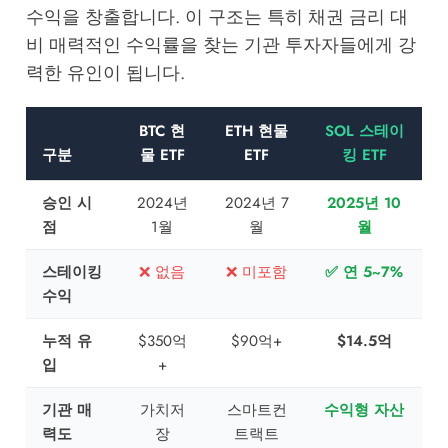
수익을 창출합니다. 이 구조는 특히 채권 금리 대
비 매력적인 수익률을 찾는 기관 투자자들에게 강
력한 유인이 됩니다.
BTC 현
ETH 현물
SOL 스테이
구분
물 ETF
ETF
킹 ETF
승인 시
2024년
2024년 7
2025년 10
점
1월
월
월
스테이킹
❌ 없음
❌ 미포함
✅ 연 5~7%
수익
누적 유
$350억
$90억+
$14.5억
입
+
기관 매
가치저
스마트컨
수익형 자산
력도
장
트랙트