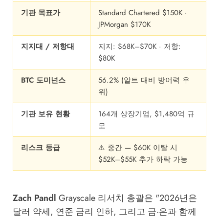
기관 목표가
Standard Chartered $150K ·
JPMorgan $170K
지지대 / 저항대
지지: $68K–$70K · 저항:
$80K
BTC 도미넌스
56.2% (알트 대비 방어력 우
위)
기관 보유 현황
164개 상장기업, $1,480억 규
모
리스크 등급
⚠️ 중간 — $60K 이탈 시
$52K–$55K 추가 하락 가능
Zach Pandl
Grayscale
리서치 총괄은 "2026년은
달러 약세, 연준 금리 인하, 그리고 금·은과 함께