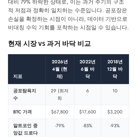
대비 79% 하락한 상태로, 이는 과거 주기의 구조
적 저점과 정확히 일치하는 수준입니다. 공포장은
손실을 확정하는 시점이 아니라, 데이터 기반으로
비대칭 수익 기회를 포착하는 시점일 수 있습니다.
현재 시장 vs 과거 바닥 비교
2026년
2022년
2018년
4월 (현
6월 바
12월 바
지표
재)
닥
닥
공포탐욕지
29 (최저
6
10
수
8)
BTC 가격
$67,800
$17,600
$3,200
알트코인 중
-79%
-85%
-93%
앙값 드로다