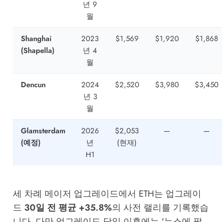
년 9
월
Shanghai
2023
$1,569
$1,920
$1,868
(Shapella)
년 4
월
Dencun
2024
$2,520
$3,980
$3,450
년 3
월
Glamsterdam
2026
$2,053
—
—
(예정)
년
(현재)
H1
세 차례 메이저 업그레이드에서 ETH는 업그레이
드
30일 전 평균 +35.8%
의 사전 랠리를 기록했습
니다. 다만 업그레이드 당일 이후에는 '뉴스에 팔