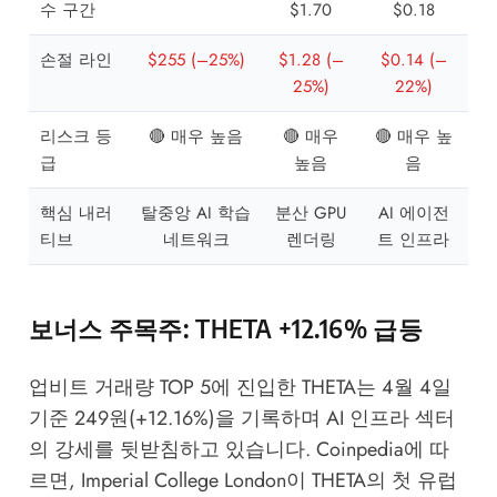
수 구간
$1.70
$0.18
손절 라인
$255 (–25%)
$1.28 (–
$0.14 (–
25%)
22%)
리스크 등
🔴 매우 높음
🔴 매우
🔴 매우 높
급
높음
음
핵심 내러
탈중앙 AI 학습
분산 GPU
AI 에이전
티브
네트워크
렌더링
트 인프라
보너스 주목주: THETA +12.16% 급등
업비트 거래량 TOP 5에 진입한 THETA는 4월 4일
기준 249원(+12.16%)을 기록하며 AI 인프라 섹터
의 강세를 뒷받침하고 있습니다.
Coinpedia
에 따
르면, Imperial College London이 THETA의 첫 유럽