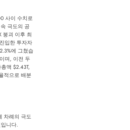
100 사이 수치로
연속 극도의 공
TX 붕괴 이후 최
 진입한 투자자
2.3%에 그쳤습
중이며, 이전 두
액 $2.43T,
효율적으로 배분
세 차례의 극도
것입니다.