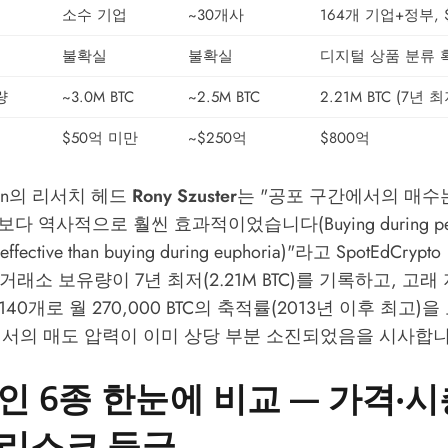
소수 기업
~30개사
164개 기업+정부, $
불확실
불확실
디지털 상품 분류 
량
~3.0M BTC
~2.5M BTC
2.21M BTC (7년 최
$50억 미만
~$250억
$800억
tcoin의 리서치 헤드
Rony Szuster
는 "공포 구간에서의 매수
역사적으로 훨씬 효과적이었습니다(Buying during period
effective than buying during euphoria)"라고
SpotEdCrypto
 거래소 보유량이 7년 최저(2.21M BTC)를 기록하고, 고래 지
2,140개로 월 270,000 BTC의 축적률(2013년 이후 최고)
에서의 매도 압력이 이미 상당 부분 소진되었음을 시사합니
인 6종 한눈에 비교 — 가격·
·리스크 등급