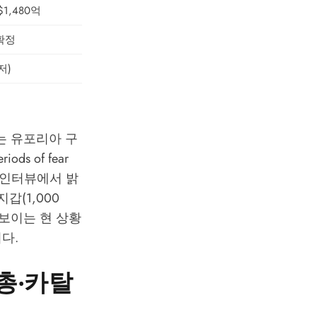
1,480억
확정
저)
는 유포리아 구
s of fear
인터뷰에서 밝
갑(1,000
을 보이는 현 상황
다.
시총·카탈