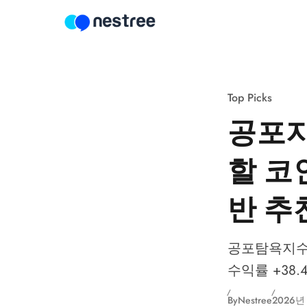
Skip to content
Top Picks
공포지
할 코인
반 추
공포탐욕지수 8
수익률 +38.
By
Nestree
2026년