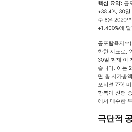
핵심 요약:
공포
+38.4%, 3
수 8은 202
+1,400%에 
공포탐욕지수(Fe
화한 지표로, 2
30일 현재 이 
습니다. 이는 2
면 총 시가총액은
포지션 77% 
항복이 진행 
에서 매수한 
극단적 공