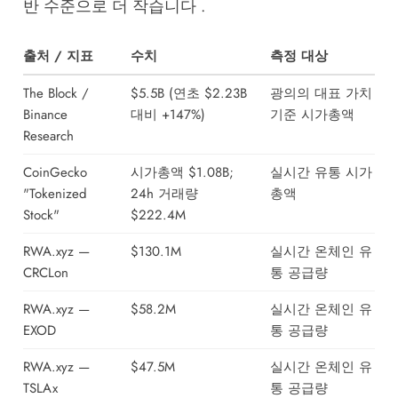
반 수준으로 더 작습니다 .
출처 / 지표
수치
측정 대상
The Block /
$5.5B (연초 $2.23B
광의의 대표 가치
Binance
대비 +147%)
기준 시가총액
Research
CoinGecko
시가총액 $1.08B;
실시간 유통 시가
"Tokenized
24h 거래량
총액
Stock"
$222.4M
RWA.xyz —
$130.1M
실시간 온체인 유
CRCLon
통 공급량
RWA.xyz —
$58.2M
실시간 온체인 유
EXOD
통 공급량
RWA.xyz —
$47.5M
실시간 온체인 유
TSLAx
통 공급량