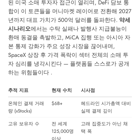
된 미국 소매 투자자 접근이 열리며, DeFi 담보 통
합이 이 토큰들을 머니마켓 레이어로 전환해 2027
년까지 대표 가치가 500억 달러를 돌파한다.
약세
시나리오
에서는 수탁 실패나 발행사 지급불능이
환매 동결을 촉발하고, MiCA 집행 또는 아시아 자
본 통제 강화가 주요 성장 시장을 끊어내며,
SpaceX 상장 후 가격 폭락이 섹터 전체의 소매 투
자 심리를 냉각시킨다 — 플랫폼들 스스로가 공개
하는 위험들이다 .
추적 지표
현재 수치
시사점
온체인 결제 거래
$6B+
헤드라인 시가총액 대비
량 (xStocks)
실제 결제 깊이
고유 보유자 수
전 세계
고래 집중도가 아닌 채
125,000명
택 폭
이상