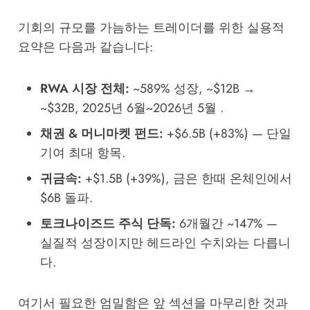
기회의 규모를 가늠하는 트레이더를 위한 실용적
요약은 다음과 같습니다:
RWA 시장 전체:
~589% 성장, ~$12B →
~$32B, 2025년 6월~2026년 5월 .
채권 & 머니마켓 펀드:
+$6.5B (+83%) — 단일
기여 최대 항목.
귀금속:
+$1.5B (+39%), 금은 한때 온체인에서
$6B 돌파.
토크나이즈드 주식 단독:
6개월간 ~147% —
실질적 성장이지만 헤드라인 수치와는 다릅니
다.
여기서 필요한 엄밀함은 앞 섹션을 마무리한 것과