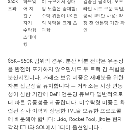
$50K
하드웨
이 규모에서 상대
검증된 펌웨어, 오프
초과
어 지
방 노출은 중대함;
라인 시드 구문 백업,
갑 /
수탁 위험이 UX 편
공식 URL만 사용; 약
자기
의 혜택을 크게 초
정 전 언본딩 기간 확
수탁형
과함
인
스테이
킹
$5K–$50K 범위의 경우, 분산 배분 전략은 유동성
을 완전히 포기하지 않으면서도 두 트랙 간 위험을
분산시킵니다. 거래소 보유 비중은 재배분을 위한
자본 접근성을 유지합니다 — 거래소는 시장 변동
성이 심한 기간에 DeFi 언본딩 큐보다 일반적으로
더 빠른 유동성을 제공합니다. 비수탁형 비중은 확
립된 감사 이력과 상당한 TVL을 보유한 프로토콜
에 배분해야 합니다: Lido, Rocket Pool, Jito는 현재
각각 ETH와 SOL에서 1티어 옵션입니다 .