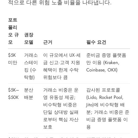
적으로 다른 위험 노출 비율을 나타냅니다.
포트
폴리
오 규
권장
모
모델
근거
필수 요건
$5K
거래소
이 규모에서 UX·세
준비금 증명 플랫폼
미만
스테이
금 신고·고객 지원
만 이용 (Kraken,
킹 (수
혜택이 한계 수탁
Coinbase, OKX)
탁형)
위험보다 큼
$5K–
분산
거래소 비중은 운
감사된 프로토콜
$50K
배분
영 유동성 제공;
(Lido, Rocket Pool,
비수탁형 비중은
Jito)에 비수탁형 배
단일 상대방 실패
분; 거래소 비중은 준
로부터 핵심 자산
비금 증명 플랫폼 이
보호
용