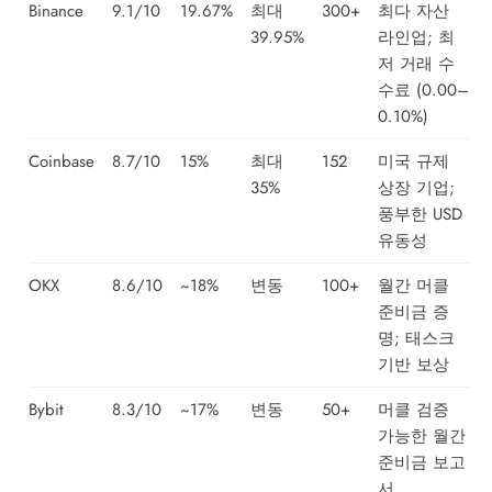
Binance
9.1/10
19.67%
최대
300+
최다 자산
39.95%
라인업; 최
저 거래 수
수료 (0.00–
0.10%)
Coinbase
8.7/10
15%
최대
152
미국 규제
35%
상장 기업;
풍부한 USD
유동성
OKX
8.6/10
~18%
변동
100+
월간 머클
준비금 증
명; 태스크
기반 보상
Bybit
8.3/10
~17%
변동
50+
머클 검증
가능한 월간
준비금 보고
서