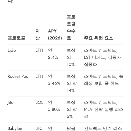
다.
프로
토콜
자
APY
수수
프로토콜
산
(2026)
료
주요 위험 요소
Lido
ETH
연
보상
스마트 컨트랙트,
2.4%
의
LST 디페그, 검증자
10%
집중화
Rocket Pool
ETH
연
보상
스마트 컨트랙트, 슬
3.46%
의 약
래싱 보험 풀 한도
14%
Jito
SOL
연
보상
스마트 컨트랙트,
5.80%
의 약
MEV 전략 실행 리스
6%
크
Babylon
BTC
연
낮음
컨트랙트 만기 리스