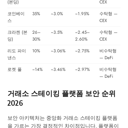
(본딩)
CEX
코인베이
35%
~3.0%
~1.95%
수탁형 —
스
CEX
크라켄 (본
26–
~3.5%
~2.45–
수탁형 —
딩)
30%
2.60%
CEX
리도 파이
10%
~3.06%
~2.75%
비수탁형
낸스
— DeFi
로켓 풀
~14%
~3.46%
~2.97%
비수탁형
— DeFi
거래소 스테이킹 플랫폼 보안 순위
2026
보안 아키텍처는 중앙화 거래소 스테이킹 플랫폼
을 가르는 가장 결정적인 차이점입니다. 플랫폼이