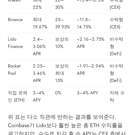
Kraken
최대
26–
~15.4–16.3%
수탁형
22%
30%
(CEX)
Binance
최대
25–
~11.8–
수탁형
19.67%
39.95%
14.75%
(CEX)
Lido
2.4–
보상의
~2.16–2.75%
비수탁
Finance
3.06%
10%
APR
형
APR
(DeFi)
Rocket
2.25–
보상의
~1.91–2.94%
비수탁
Pool
3.46%
최대
APR
형
APR
15%
(DeFi)
직접 온체
3–4%
0%
3–4% APY
자체 수
인 (ETH)
APY
탁
위 표는 다소 직관에 반하는 결과를 보여준다.
Coinbase가 Lido보다 훨씬 높은 총 ETH 수익률을
광고하지만, 수수료 차감 후 순 APY는 CEX 측에서