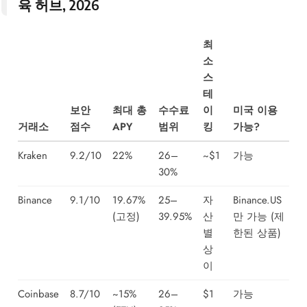
육 허브, 2026
최
소
스
테
보안
최대 총
수수료
이
미국 이용
거래소
점수
APY
범위
킹
가능?
Kraken
9.2/10
22%
26–
~$1
가능
30%
Binance
9.1/10
19.67%
25–
자
Binance.US
(고정)
39.95%
산
만 가능 (제
별
한된 상품)
상
이
Coinbase
8.7/10
~15%
26–
$1
가능