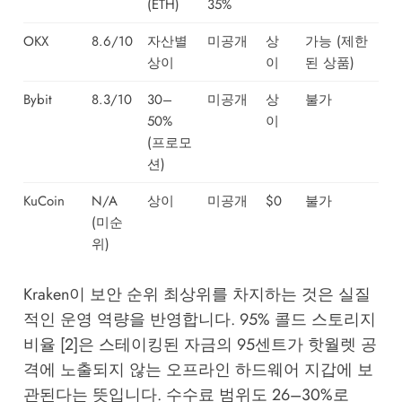
(ETH)
35%
OKX
8.6/10
자산별
미공개
상
가능 (제한
상이
이
된 상품)
Bybit
8.3/10
30–
미공개
상
불가
50%
이
(프로모
션)
KuCoin
N/A
상이
미공개
$0
불가
(미순
위)
Kraken이 보안 순위 최상위를 차지하는 것은 실질
적인 운영 역량을 반영합니다. 95% 콜드 스토리지
비율 [2]은 스테이킹된 자금의 95센트가 핫월렛 공
격에 노출되지 않는 오프라인 하드웨어 지갑에 보
관된다는 뜻입니다. 수수료 범위도 26–30%로