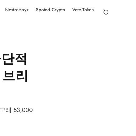
Nestree.xyz
Spoted Crypto
Vote.Token
극단적
 브리
고래 53,000