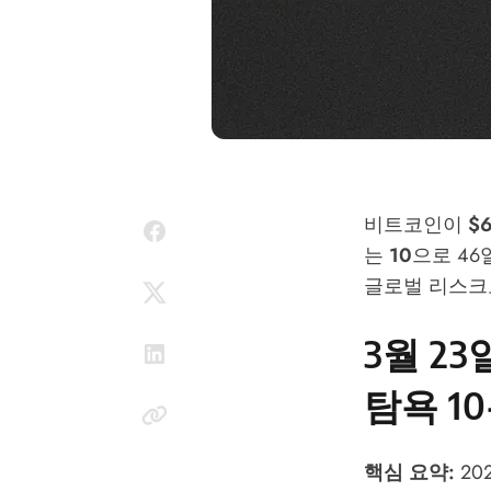
비트코인이
$6
는
10
으로 46
글로벌 리스크
3월 23
탐욕 1
핵심 요약:
202