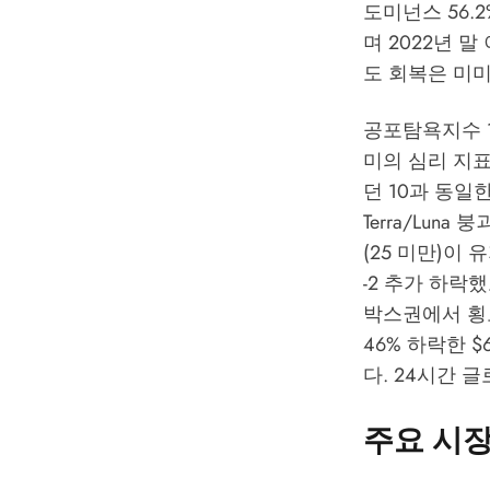
도미넌스 56.
며 2022년 
도 회복은 미
공포탐욕지수 1
미의 심리 지
던 10과 동일한
Terra/Lun
(25 미만)이
-2 추가 하락했
박스권에서 횡보하
46% 하락한 
다. 24시간 
주요 시장 