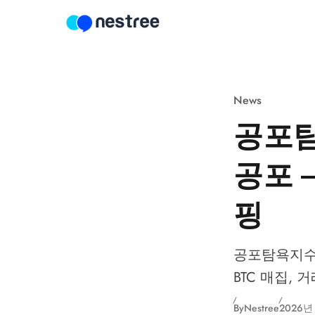
Skip to content
News
공포탐
공포 
핑
공포탐욕지수 1
BTC 매집, 
By
Nestree
2026년