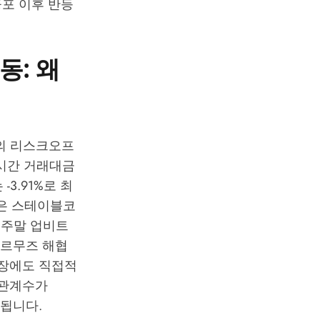
공포 이후 반등
동: 왜
반의 리스크오프
4시간 거래대금
 -3.91%로 최
것은 스테이블코
 주말 업비트
호르무즈 해협
시장에도 직접적
상관계수가
인됩니다.