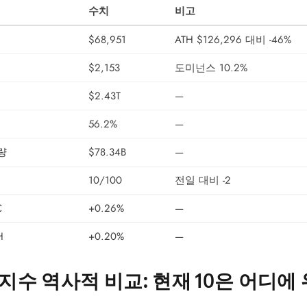
수치
비고
$68,951
ATH $126,296 대비 -46%
$2,153
도미넌스 10.2%
$2.43T
—
56.2%
—
량
$78.34B
—
10/100
전일 대비 -2
C
+0.26%
—
H
+0.20%
—
수 역사적 비교: 현재 10은 어디에