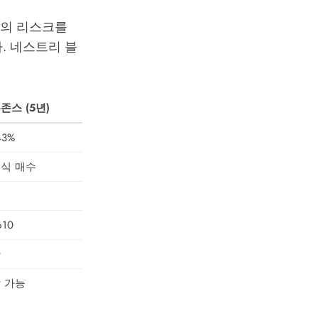
'의 리스크를
.
네스트리 블
존스 (5년)
43%
식 매수
610
간
 가능