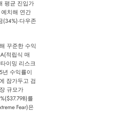
매수해 평균 진입가
 예치해 연간
금(34%)·다우존
해 꾸준한 수익
A(적립식 매
장 타이밍 리스크
 5년 수익률이
크에 잠가두고 검
장 규모가
$37.79B)를
me Fear)은