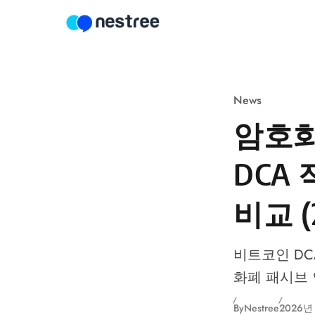
Skip to content
News
암호화
DCA
비교 (
비트코인 DCA
화폐 패시브 
By
Nestree
2026년