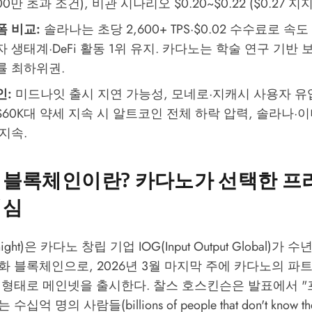
00만 초과 조건), 비관 시나리오 $0.20~$0.22 ($0.27 지
폼 비교:
솔라나는 초당 2,600+ TPS·$0.02 수수료로 속
 생태계·DeFi 활동 1위 유지. 카다노는 학술 연구 기반
률 최하위권.
인:
미드나잇 출시 지연 가능성, 모네로·지캐시 사용자 유
60K대 약세 지속 시 알트코인 전체 하락 압력, 솔라나·
지속.
 블록체인이란? 카다노가 선택한 
핵심
ght)은 카다노 창립 기업 IOG(Input Output Global)가
 블록체인으로, 2026년 3월 마지막 주에 카다노의 파
Chain) 형태로 메인넷을 출시한다. 찰스 호스킨슨은 발표에서
억 명의 사람들(billions of people that don't know the