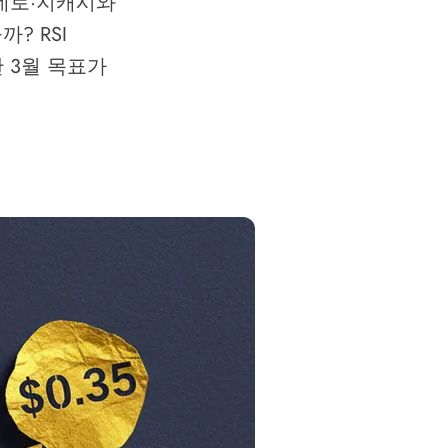
네로·지캐시와
? RSI
한 3월 목표가