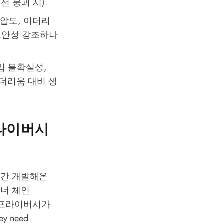
지선 붕괴 시).
도 압도, 이더리
 보안성 강조하나
입 불확실성,
이더리움 대비 생
프라이버시
 수년간 개발해온
트너 체인
 "프라이버시가
y need