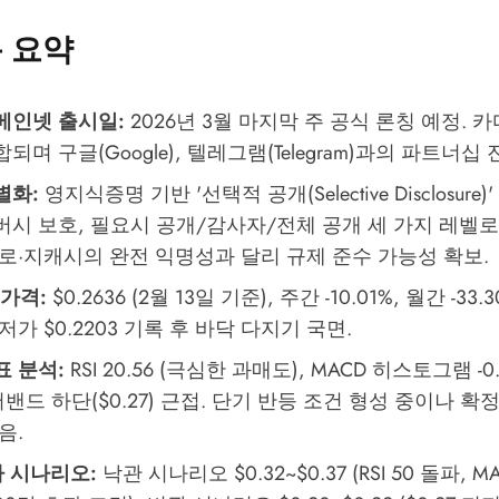
 요약
메인넷 출시일:
2026년 3월 마지막 주 공식 론칭 예정. 
되며 구글(Google), 텔레그램(Telegram)과의 파트너십 
별화:
영지식증명 기반 '선택적 공개(Selective Disclosur
버시 보호, 필요시 공개/감사자/전체 공개 세 가지 레벨로
네로·지캐시의 완전 익명성과 달리 규제 준수 가능성 확보.
 가격:
$0.2636 (2월 13일 기준), 주간 -10.01%, 월간 -33.
저가 $0.2203 기록 후 바닥 다지기 국면.
표 분석:
RSI 20.56 (극심한 과매도), MACD 히스토그램 -0
저밴드 하단($0.27) 근접. 단기 반등 조건 형성 중이나 확
음.
가 시나리오:
낙관 시나리오 $0.32~$0.37 (RSI 50 돌파, 