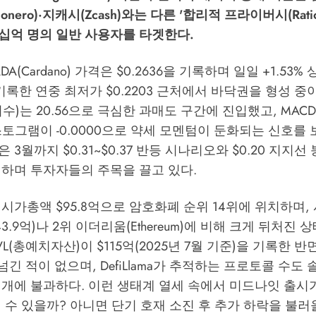
ero)·지캐시(Zcash)와는 다른 '합리적 프라이버시(Rational
십억 명의 일반 사용자를 타겟한다.
DA(Cardano) 가격은 $0.2636을 기록하며 일일 +1.53
 기록한 연중 최저가 $0.2203 근처에서 바닥권을 형성 중이
지수)는 20.56으로 극심한 과매도 구간에 진입했고, MA
토그램이 -0.0000으로 약세 모멘텀이 둔화되는 신호를 
3월까지 $0.31~$0.37 반등 시나리오와 $0.20 지지
시하며 투자자들의 주목을 끌고 있다.
시가총액 $95.8억으로 암호화폐 순위 14위에 위치하며, 
$443.9억)나 2위 이더리움(Ethereum)에 비해 크게 뒤처진 
TVL(총예치자산)이 $115억(2025년 7월 기준)을 기록한 
넘긴 적이 없으며, DefiLlama가 추적하는 프로토콜 수도 
1개에 불과하다. 이런 생태계 열세 속에서 미드나잇 출시
 수 있을까? 아니면 단기 호재 소진 후 추가 하락을 불러