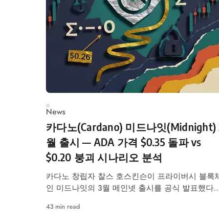
News
카다노(Cardano) 미드나잇(Midnight) 
월 출시 — ADA 가격 $0.35 돌파 vs
$0.20 붕괴 시나리오 분석
카다노 창립자 찰스 호스킨슨이 프라이버시 블록
인 미드나잇의 3월 메인넷 출시를 공식 발표했다.
영지식증명 기반 선택적 공개 기술로 모네로·지캐
43 min read
시와 차별화를 시도하는 카다노, 과연 $0.26 바닥