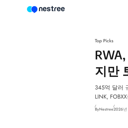
Skip to content
Top Picks
RWA,
지만 
345억 달러 
LINK, FO
By
Nestree
2026년