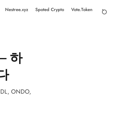
Nestree.xyz
Spoted Crypto
Vote.Token
— 하
다
L, ONDO,