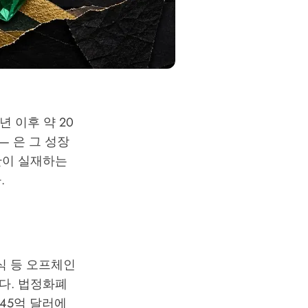
 이후 약 20
— 은 그 성장
산이 실재하는
.
주식 등 오프체인
다. 법정화폐
345억 달러에