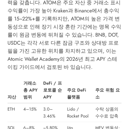
력을 갖춥니다. ATOM은 주요 자산 중 거래소 표시
수익률이 가장 높아 Kraken과 Binance에서 총수익
률 15~22%+를 기록하지만, ATOM의 높은 가격 변
동성으로 인해 장기 시장 혼란 기간에는 명목 수익
률이 원금 변동에 뒤처질 수 있습니다. BNB, DOT,
USDC는 각각 서로 다른 잠금 구조와 상대방 프로
필을 가진 고유한 위치를 차지하고 있으며, 이는
Atomic Wallet Academy의 2026년 최고 APY 스테
이킹 가이드
에서 검토된 바 있습니다.
거래소
DeFi / 프
총 APY
로토콜 순
주요 DeFi
주요 위험 요
자산
범위
APY
플랫폼
소
ETH
4–15%
3.0–
Lido /
수탁 상품의
3.46%
Rocket Pool
수수료 압축
SOL
6–8%
~5.80%
Jito
MEV 변동성;