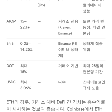
(Jito)
밸리데이터
성능
ATOM
15–
—
거래소 전용
토큰 가격 변
22%+
(Kraken,
동성; 다일 언
Binance)
본딩
BNB
0.05–
—
Binance (네
생태계 집중
14.25%
이티브 생태
위험
계)
DOT
최대
—
거래소 기반
최대 28일의
15%
언본딩 기간
USDC
최대
—
다수
스테이블코인
3.06%
규제 노출
ETH의 경우, 거래소 대비 DeFi 간 격차는 총수익률
이 시사하는 것보다 좁습니다. Coinbase에서 ETH