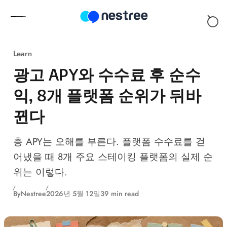
Skip to content
Learn
광고 APY와 수수료 후 순수
익, 8개 플랫폼 순위가 뒤바
뀐다
총 APY는 오해를 부른다. 플랫폼 수수료를 걷
어냈을 때 8개 주요 스테이킹 플랫폼의 실제 순
위는 이렇다.
By
Nestree
2026년 5월 12일
39 min read