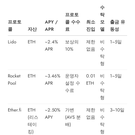
수
프로토
탁
프로토
APY /
콜 수수
최소
모
출금 유
콜
자산
APR
료
진입
델
동성
Lido
ETH
~2.4%
보상의
제한
비
1~5일
APR
10%
없음
수
탁
형
Rocket
ETH
~3.46%
운영자
0.01
비
1~5일
Pool
APR
설정 수
ETH
수
수료
탁
형
Ether.fi
ETH
~2.50%
가변
제한
비
3~10일
(리스
APY
(AVS 분
없음
수
테이
배)
탁
킹)
형