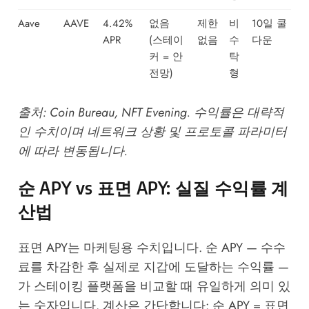
Aave
AAVE
4.42%
없음
제한
비
10일 쿨
APR
(스테이
없음
수
다운
커 = 안
탁
전망)
형
출처:
Coin Bureau
,
NFT Evening
. 수익률은 대략적
인 수치이며 네트워크 상황 및 프로토콜 파라미터
에 따라 변동됩니다.
순 APY vs 표면 APY: 실질 수익률 계
산법
표면 APY는 마케팅용 수치입니다. 순 APY — 수수
료를 차감한 후 실제로 지갑에 도달하는 수익률 —
가 스테이킹 플랫폼을 비교할 때 유일하게 의미 있
는 숫자입니다. 계산은 간단합니다: 순 APY = 표면