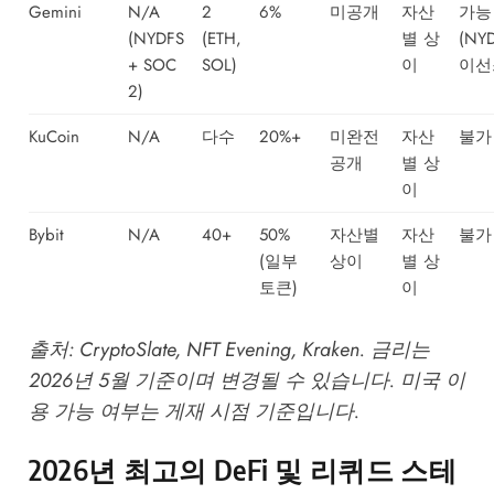
Gemini
N/A
2
6%
미공개
자산
가능
(NYDFS
(ETH,
별 상
(NY
+ SOC
SOL)
이
이선
2)
KuCoin
N/A
다수
20%+
미완전
자산
불가
공개
별 상
이
Bybit
N/A
40+
50%
자산별
자산
불가
(일부
상이
별 상
토큰)
이
출처:
CryptoSlate
,
NFT Evening
,
Kraken
. 금리는
2026년 5월 기준이며 변경될 수 있습니다. 미국 이
용 가능 여부는 게재 시점 기준입니다.
2026년 최고의 DeFi 및 리퀴드 스테