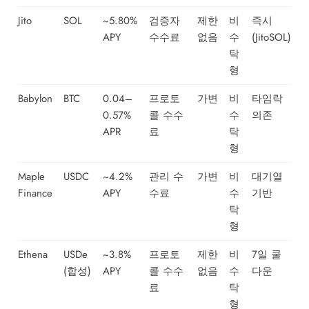
Jito
SOL
~5.80%
검증자
제한
비
즉시
APY
수수료
없음
수
(JitoSOL)
탁
형
Babylon
BTC
0.04–
프로토
가변
비
타임락
0.57%
콜 수수
수
의존
APR
료
탁
형
Maple
USDC
~4.2%
관리 수
가변
비
대기열
Finance
APY
수료
수
기반
탁
형
Ethena
USDe
~3.8%
프로토
제한
비
7일 쿨
(합성)
APY
콜 수수
없음
수
다운
료
탁
형