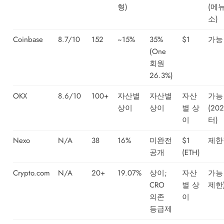
형)
(메
소)
Coinbase
8.7/10
152
~15%
35%
$1
가능
(One
회원
26.3%)
OKX
8.6/10
100+
자산별
자산별
자산
가능
상이
상이
별 상
(20
이
터)
Nexo
N/A
38
16%
미완전
$1
제한
공개
(ETH)
Crypto.com
N/A
20+
19.07%
상이;
자산
가능
CRO
별 상
제한
의존
이
등급제