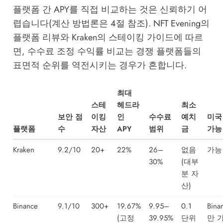
플랫폼 간 APY를 직접 비교하는 것은 신뢰하기 어
렵습니다(계산 방법론은 4절 참조).
NFT Evening의
플랫폼 리뷰
와
Kraken의 스테이킹 가이드
에 따르
면, 수수료 조정 수익률 비교는 경쟁 플랫폼들의
표면적 순위를 역전시키는 경우가 흔합니다.
최대
스테
헤드라
최소
보안 점
이킹
인
수수료
예치
미국
플랫폼
수
자산
APY
범위
금
가능
Kraken
9.2/10
20+
22%
26–
없음
가능
30%
(대부
분 자
산)
Binance
9.1/10
300+
19.67%
9.95–
0.1
Bina
(고정
39.95%
단위
만 