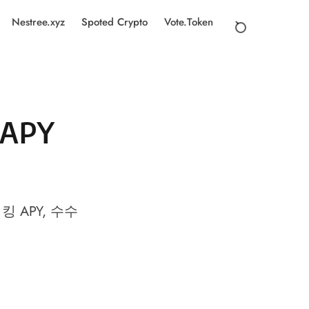
Nestree.xyz
Spoted Crypto
Vote.Token
APY
킹 APY, 수수