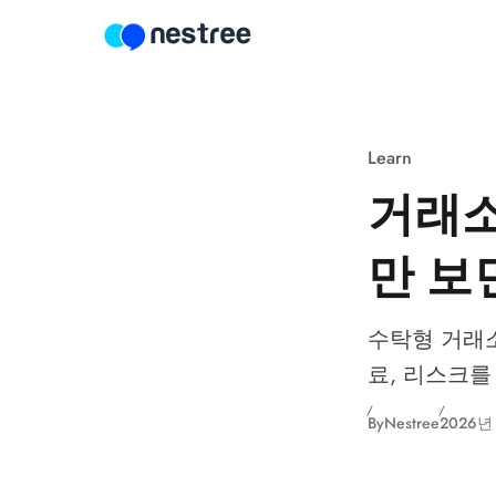
Skip to content
Learn
거래소
만 보
수탁형 거래소 
료, 리스크를
By
Nestree
2026년