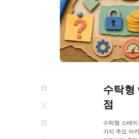
수탁형 
점
수탁형 스테이
가지 주요 아