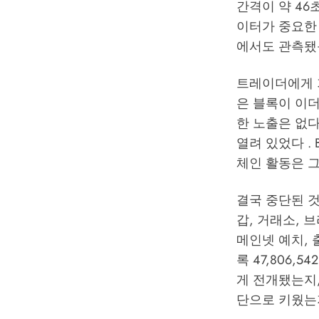
간격이 약 46
이터가 중요한
에서도 관측됐
트레이더에게 가장
은 블록이 이더
한 노출은 없다
열려 있었다 . B
체인 활동은 그
결국 중단된 것
갑, 거래소, 
메인넷 예치, 
록 47,806
게 전개됐는지,
단으로 키웠는