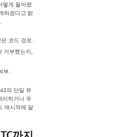
 어떻게 들어왔
공개하겠다고 밝
.
은 코드 경로 .
나 거부했는지,
부 .
42의 단일 유
 격리하거나 우
드 재시작에 달
 UTC까지