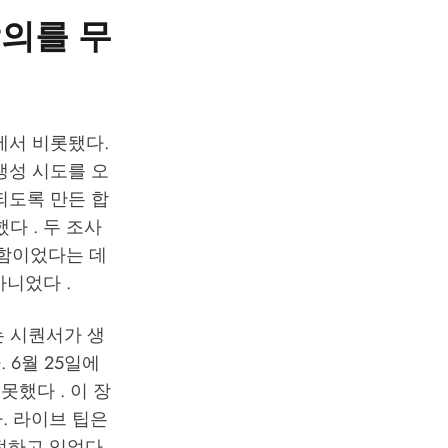
 합의를 무
록에서 비롯됐다.
생성 시도를 오
싱되도록 만든 합
다 . 두 조사
결함이었다는 데
아니었다 .
ead는 시퀀서가 생
 6월 25일에
못했다 . 이 장
. 라이브 팁은
정하고 있었다 .