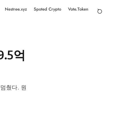
Nestree.xyz
Spoted Crypto
Vote.Token
9.5억
분 멈췄다. 원