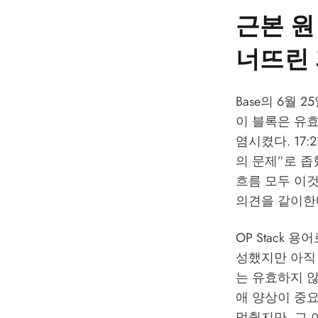
근본 원인
너뜨린
Base의 6월 
이 블록은 유
염시켰다. 17
의 문제”로 좁
흐름 모두 이
의견을 같이한다
OP Stack 용어
성했지만 아직 
는 유효하지 않
애 양상이 중
멈췄지만, 그 