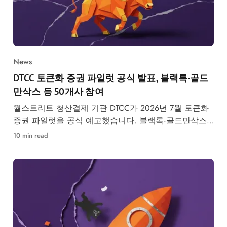
News
DTCC 토큰화 증권 파일럿 공식 발표, 블랙록·골드
만삭스 등 50개사 참여
월스트리트 청산결제 기관 DTCC가 2026년 7월 토큰화
증권 파일럿을 공식 예고했습니다. 블랙록·골드만삭스
등 50개사 참여, RWA 시장 구조 변화가 본격화됩니다.
10 min read