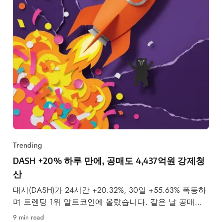
Trending
DASH +20% 하루 만에, 공매도 4,437억원 강제청
산
대시(DASH)가 24시간 +20.32%, 30일 +55.63% 폭등하
며 트렌딩 1위 알트코인에 올랐습니다. 같은 날 공매도
투자자 4,437억원이 강제청산됐습니다.
9 min read