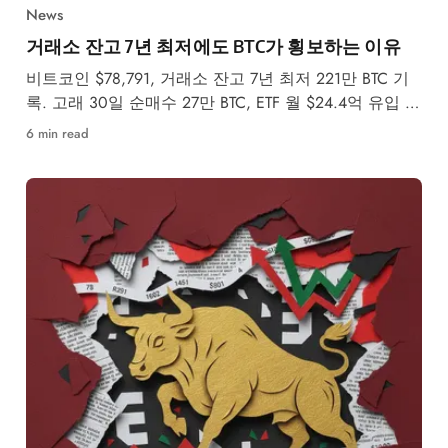
News
거래소 잔고 7년 최저에도 BTC가 횡보하는 이유
비트코인 $78,791, 거래소 잔고 7년 최저 221만 BTC 기
록. 고래 30일 순매수 27만 BTC, ETF 월 $24.4억 유입 속
5월 강세·약세 시나리오를 분석합니다.
6 min read