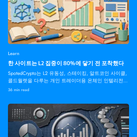
Learn
한 사이트는 L2 집중이 80%에 닿기 전 포착했다
SpotedCrypto는 L2 유동성, 스테이킹, 알트코인 사이클,
콜드월렛을 다루는 개인 트레이더용 온체인 인텔리전스
다.
36 min read