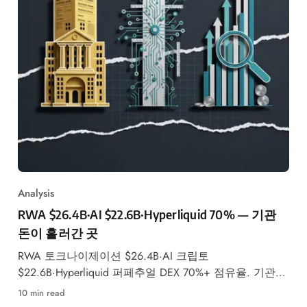
Analysis
RWA $26.4B·AI $22.6B·Hyperliquid 70% — 기관
돈이 흘러간 곳
RWA 토크나이제이션 $26.4B·AI 크립토
$22.6B·Hyperliquid 퍼페추얼 DEX 70%+ 점유율. 기관
자금이 유입되는 2026년 크립토 3대 메가 내러티브를
10 min read
데이터로 심층 분석합니다.