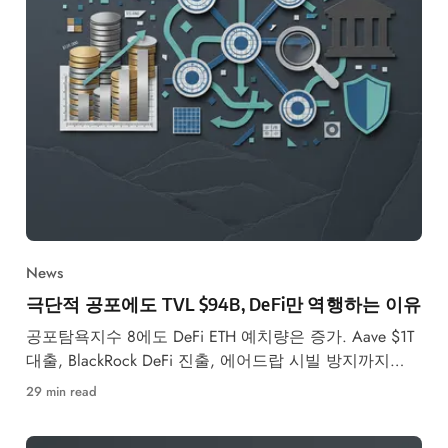
News
극단적 공포에도 TVL $94B, DeFi만 역행하는 이유
공포탐욕지수 8에도 DeFi ETH 예치량은 증가. Aave $1T
대출, BlackRock DeFi 진출, 에어드랍 시빌 방지까지
2026년 DeFi 생태계 완전 분석.
29 min read