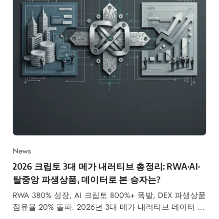
News
2026 크립토 3대 메가 내러티브 총정리: RWA·AI·
탈중앙 파생상품, 데이터로 본 승자는?
RWA 380% 성장, AI 크립토 800%+ 폭발, DEX 파생상품
점유율 20% 돌파. 2026년 3대 메가 내러티브 데이터 비
교 분석.