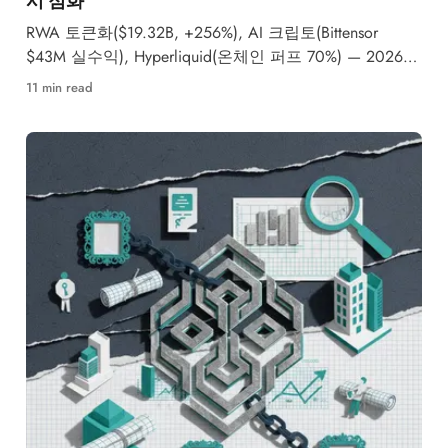
RWA 토큰화($19.32B, +256%), AI 크립토(Bittensor
$43M 실수익), Hyperliquid(온체인 퍼프 70%) — 2026년
3대 메가 내러티브가 동시에 본격화되며 기관 자본이 대
11 min read
거 유입되고 있습니다.