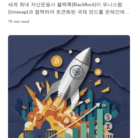
세계 최대 자산운용사 블랙록(BlackRock)이 유니스왑
(Uniswap)과 협력하여 토큰화된 국채 펀드를 온체인에
상장하고, 아폴로(Apollo)는 디파이(DeFi) 대출 프로토콜
19 min read
모포(Morpho)에 전략적 투자를 단행했습니다. 기관 투
자자들의 디파이 시장 진입 가속화는 웹3(Web3) 금융
생태계에 어떤 변화를 가져올지, 그리고 비탈릭 부테린
(Vitalik Buterin)이 강조하는 '진정한 디파이'의 의미를
Nestree가 심층 분석합니다.