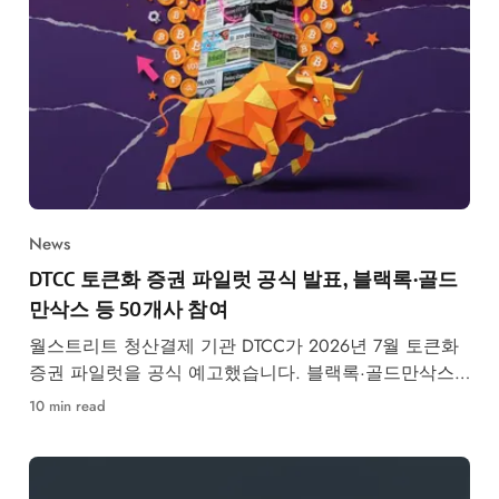
News
DTCC 토큰화 증권 파일럿 공식 발표, 블랙록·골드
만삭스 등 50개사 참여
월스트리트 청산결제 기관 DTCC가 2026년 7월 토큰화
증권 파일럿을 공식 예고했습니다. 블랙록·골드만삭스
등 50개사 참여, RWA 시장 구조 변화가 본격화됩니다.
10 min read