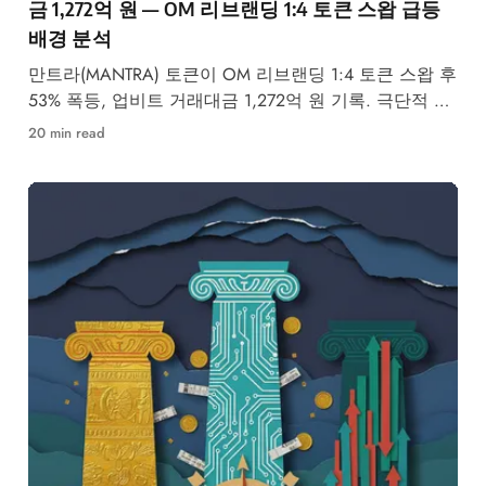
금 1,272억 원 — OM 리브랜딩 1:4 토큰 스왑 급등
배경 분석
만트라(MANTRA) 토큰이 OM 리브랜딩 1:4 토큰 스왑 후
53% 폭등, 업비트 거래대금 1,272억 원 기록. 극단적 공
포 시장 속 급등 배경과 RWA 섹터 전망을 분석합니다.
20 min read