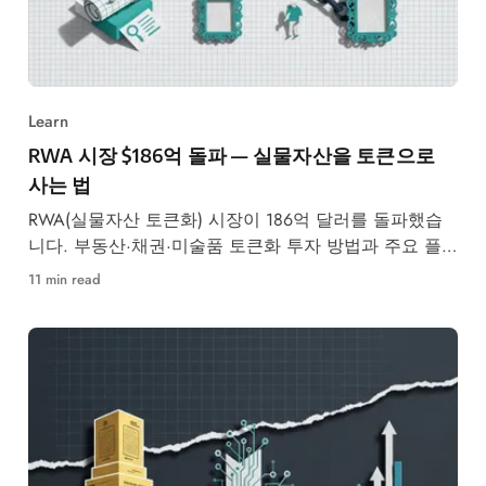
Learn
RWA 시장 $186억 돌파 — 실물자산을 토큰으로
사는 법
RWA(실물자산 토큰화) 시장이 186억 달러를 돌파했습
니다. 부동산·채권·미술품 토큰화 투자 방법과 주요 플
랫폼을 한눈에 비교합니다.
11 min read