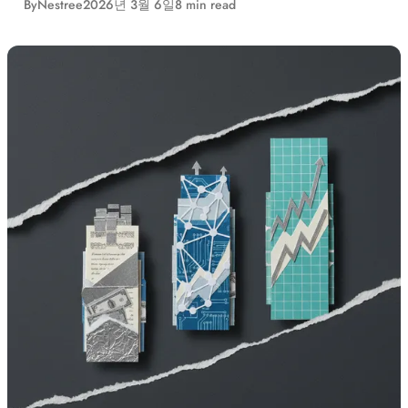
By
Nestree
2026년 3월 6일
8 min read