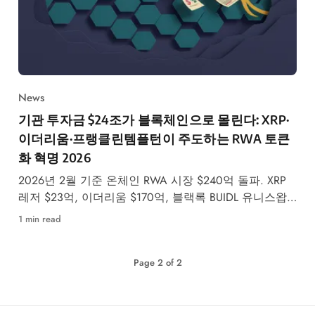
News
기관 투자금 $24조가 블록체인으로 몰린다: XRP·
이더리움·프랭클린템플턴이 주도하는 RWA 토큰
화 혁명 2026
2026년 2월 기준 온체인 RWA 시장 $240억 돌파. XRP
레저 $23억, 이더리움 $170억, 블랙록 BUIDL 유니스왑
상장까지—기관 자본의 블록체인 대이동이 본격화되고
1 min read
있습니다.
Page
2
of
2