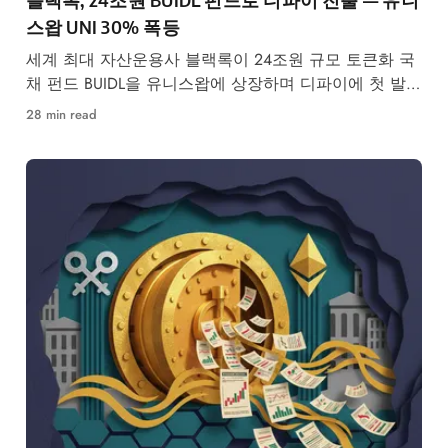
스왑 UNI 30% 폭등
세계 최대 자산운용사 블랙록이 24조원 규모 토큰화 국
채 펀드 BUIDL을 유니스왑에 상장하며 디파이에 첫 발을
내디뎠다. UNI 토큰은 발표 직후 30% 급등하며 월가와
28 min read
디파이의 역사적 만남을 알렸다.