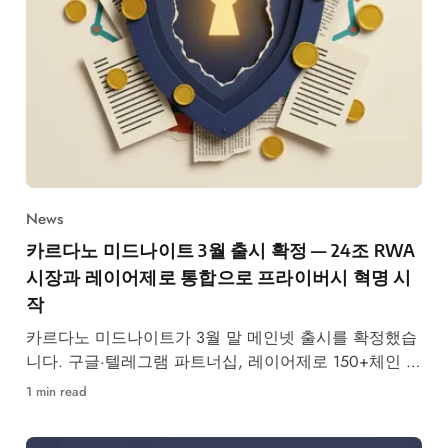
News
카르다노 미드나이트 3월 출시 확정 — 24조 RWA
시장과 레이어제로 통합으로 프라이버시 혁명 시
작
카르다노 미드나이트가 3월 말 메인넷 출시를 확정했습
니다. 구글·텔레그램 파트너십, 레이어제로 150+체인 연
결, ZK증명 기반 프라이버시로 360억 달러 RWA 시장
1 min read
공략에 나섭니다.