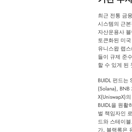
최근 전통 금융
시스템의 근본적
자산운용사 블랙록
토큰화된 미국 국채 펀
유니스왑 랩스(U
들이 규제 준수
할 수 있게 된
BUIDL 펀드는 
(Solana),
X(UniswapX
BUIDL을 원
벌 책임자인 로버
드와 스테이블
가, 블랙록은