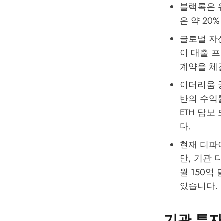
블랙록은 
은 약 20
글로벌 자산
이 대출 프
계약을 체
이더리움 공
반의 수익
ETH 담
다.
현재 디파이
만, 기관 
월 150억
있습니다. [ci
기관 투자