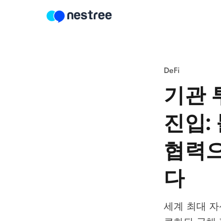
Skip to content
DeFi
기관 
진입:
협력으
다
세계 최대 자산