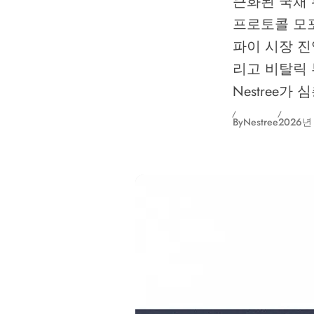
큰화된 국채 펀
프로토콜 모포
파이 시장 진
리고 비탈릭 부
Nestree가
By
Nestree
2026년