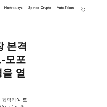
Nestree.xyz
Spoted Crypto
Vote.Token
장 본격
로-모포
평을 열
)과 협력하여 토