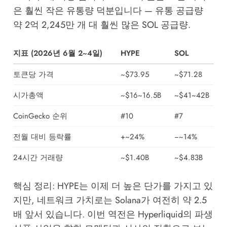
은 훨씬 작은 유통량 덕분입니다 — 유통 공급량
약 2억 2,245만 개 대 훨씬 많은 SOL 공급량.
지표 (2026년 6월 2~4일)
HYPE
SOL
토큰당 가격
~$73.95
~$71.28
시가총액
~$16~16.5B
~$41~42B
CoinGecko 순위
#10
#7
전월 대비 등락률
+~24%
−~14%
24시간 거래량
~$1.40B
~$4.83B
핵심 정리: HYPE는 이제 더 높은 단가를 가지고 있
지만, 네트워크 가치로는 Solana가 여전히 약 2.5
배 앞서 있습니다. 이번 역전은 Hyperliquid의 파생