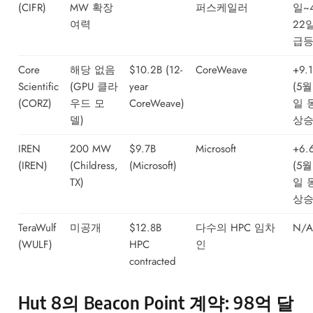
(CIFR)
MW 확장
퍼스케일러
일~
여력
22
급등
Core
해당 없음
$10.2B (12-
CoreWeave
+9.
Scientific
(GPU 클라
year
(5월
(CORZ)
우드 모
CoreWeave)
일 
델)
상승
IREN
200 MW
$9.7B
Microsoft
+6.
(IREN)
(Childress,
(Microsoft)
(5월
TX)
일 
상승
TeraWulf
미공개
$12.8B
다수의 HPC 임차
N/A
(WULF)
HPC
인
contracted
Hut 8의 Beacon Point 계약: 98억 달