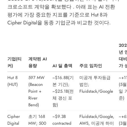
크로소프트 계약을 확보했다 . 아래 표는 AI 전환
평가에 가장 중요한 지표를 기준으로 Hut 8과
Cipher Digital을 동종 기업군과 비교한 것이다.
202
년 
기업(티
계약된 AI
대비
커)
용량
AI 딜 총액
주요 임차인
가 
Hut 8
597 MW
~$16.8B(기
미공개 투자등급
~+1
(HUT)
(Beacon
본 기간);
법인;
(5월
Point +
~$25.1B(전
Fluidstack/Google
일 
River
체 갱신 포
준)
Bend)
함)
Cipher
초기 168
~$9.3B
Fluidstack/Google,
~+6
Digital
MW; 500
contracted
AWS, 미공개 하이
(3월