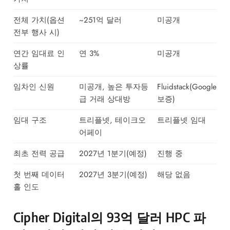
전체 가치(옵션
~251억 달러
미공개
전부 행사 시)
연간 임대료 인
연 3%
미공개
상률
임차인 신원
미공개, 높은 투자등
Fluidstack(Google
급 거래 상대방
보증)
임대 구조
트리플넷, 테이크오
트리플넷 임대
어페이
최초 전력 공급
2027년 1분기(예정)
진행 중
첫 번째 데이터
2027년 3분기(예정)
해당 없음
홀 인도
Cipher Digital의 93억 달러 HPC 파