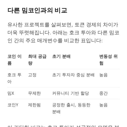
다른 밈코인과의 비교
유사한 프로젝트를 살펴보면, 토큰 경제의 차이가
더욱 뚜렷해집니다. 아래는 호크 투아와 다른 밈코
인 간의 주요 매개변수를 비교한 표입니다:
코인 이
최대 공급
초기 분배
변동성 위
름
량
험
호크 투
고정
초기 투자자 중심 분배
높음
아
밈X
무제한
커뮤니티 기반 할당
중간
코인Y
제한됨
공정한 출시, 동등한
높음
분배